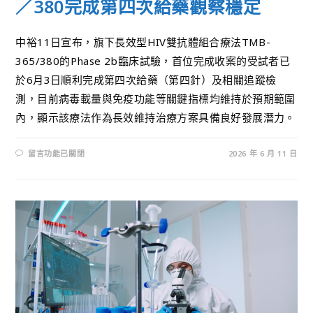
／380完成第四次給藥觀察穩定
中裕11日宣布，旗下長效型HIV雙抗體組合療法TMB-
365/380的Phase 2b臨床試驗，首位完成收案的受試者已
於6月3日順利完成第四次給藥（第四針）及相關追蹤檢
測，目前病毒載量與免疫功能等關鍵指標均維持於預期範圍
內，顯示該療法作為長效維持治療方案具備良好發展潛力。
留言功能已關閉
2026 年 6 月 11 日