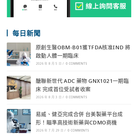
每日新聞
原創生醫OBM-B01獲TFDA核准IND 將
啟動人體一期臨床
2026 年 8 月 5 日
/
0 COMMENTS
醣聯新世代 ADC 藥物 GNX1021一期臨
床 完成首位受試者收案
2026 年 8 月 3 日
/
0 COMMENTS
易威、健亞完成合併 台美製藥平台成
形！瞄準高技術新藥與CDMO商機
2026 年 7 月 29 日
/
0 COMMENTS