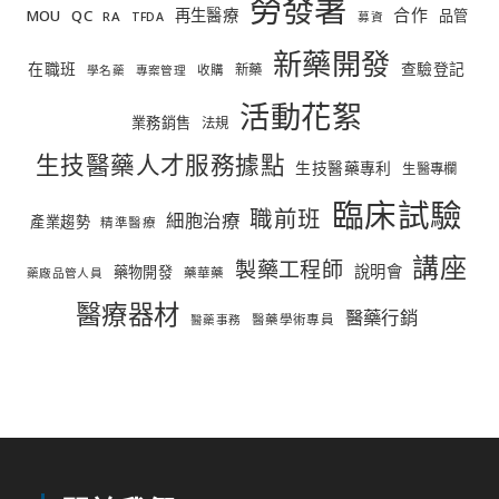
勞發署
合作
再生醫療
MOU
QC
品管
RA
TFDA
募資
新藥開發
在職班
查驗登記
新藥
收購
學名藥
專案管理
活動花絮
業務銷售
法規
生技醫藥人才服務據點
生技醫藥專利
生醫專欄
臨床試驗
職前班
細胞治療
產業趨勢
精準醫療
講座
製藥工程師
說明會
藥物開發
藥華藥
藥廠品管人員
醫療器材
醫藥行銷
醫藥學術專員
醫藥事務