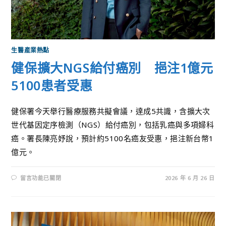
生醫產業熱點
健保擴大NGS給付癌別 挹注1億元
5100患者受惠
健保署今天舉行醫療服務共擬會議，達成5共識，含擴大次
世代基因定序檢測（NGS）給付癌別，包括乳癌與多項婦科
癌。署長陳亮妤說，預計約5100名癌友受惠，挹注新台幣1
億元。
留言功能已關閉
2026 年 6 月 26 日