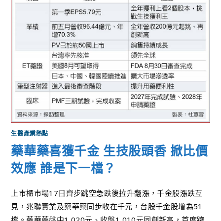
生醫產業熱點
藥華藥喜獲千金 生技股頭香 掀比價
效應 誰是下一檔？
上市櫃市場17日齊步跳空急跌後拉升翻漲，千金股漲跌互
見，兆聯實業及藥華藥同步收在千元，台股千金股增為51
檔。藥華藥盤中1,020元、收盤1,010元同創新高，首度躋