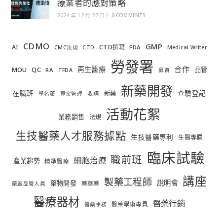
療業者的應對策略
2024 年 12 月 27 日
/
0 COMMENTS
CDMO
GMP
AI
CTD撰寫
FDA
CMC法規
CTD
Medical Writer
勞發署
合作
再生醫療
MOU
QC
品管
RA
TFDA
募資
新藥開發
在職班
查驗登記
新藥
收購
學名藥
專案管理
活動花絮
業務銷售
法規
生技醫藥人才服務據點
生技醫藥專利
生醫專欄
臨床試驗
職前班
細胞治療
產業趨勢
精準醫療
講座
製藥工程師
說明會
藥物開發
藥華藥
藥廠品管人員
醫療器材
醫藥行銷
醫藥學術專員
醫藥事務