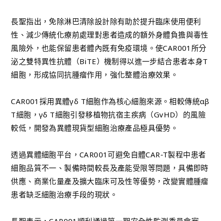
長聖指出，免除淋巴清除設計除有助於提升臨床使用便利
性、減少傳統化療前處理對患者造成的額外身體負擔與毒性
風險外，也能保留患者體內既有免疫環境。使CAR001所分
泌之雙特異性抗體（BiTE）機制得以進一步結合患者本身T
細胞，形成協同抗腫瘤作用，強化整體治療效果。
CAR001採用異體γδ T細胞作為核心細胞來源。相較傳統αβ
T細胞，γδ T細胞引發移植物抗宿主疾病（GvHD）的風險
較低，開發為異體現貨型細胞治療產品極具優勢。
透過異體細胞平台，CAR001可避免自體CAR-T製程中患者
細胞品質不一、製備時間較長及產能受限等問題，具備即時
供應、商業化量產及擴大臨床可及性等優勢，改變實體腫瘤
患者缺乏細胞治療手段的現狀。
長聖表示，CAR001順利通過第一期安全性監測委員會審