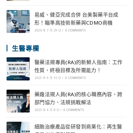
易威、健亞完成合併 台美製藥平台成
形！瞄準高技術新藥與CDMO商機
2026 年 7 月 29 日
/
0 COMMENTS
生醫專欄
醫藥法規專員(RA)的新鮮人指南：工作
性質、終極目標及所需能力！
2025 年 4 月 10 日
/
0 COMMENTS
藥廠法規人員(RA)的核心職務內容、跨
部門協力、法規挑戰解法
2025 年 4 月 8 日
/
0 COMMENTS
細胞治療產品從研發到商業化：再生醫