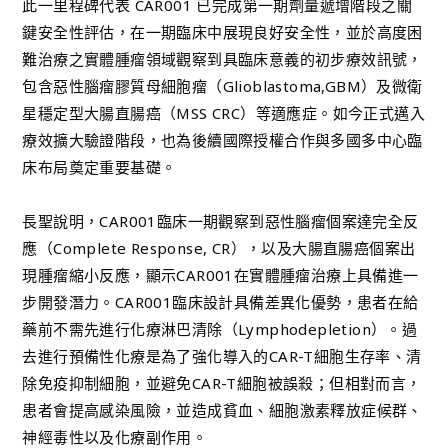
此一里程碑代表 CAR001 已完成第一期劑量遞增階段之關
鍵安全性評估，在一期臨床中展現良好安全性，並於高度困
難治療之實體腫瘤領域觀察到具臨床意義的初步療效訊號，
包含惡性腦瘤膠質母細胞瘤（Glioblastoma,GBM）及微衛
星穩定型大腸直腸癌（MSS CRC）等適應症。如今正式邁入
療效擴大驗證階段，也為後續國際授權合作與多國多中心臨
床布局奠定重要基礎。
長聖說明，CAR001臨床一期觀察到惡性腦瘤個案達完全反
應（Complete Response, CR），以及大腸直腸癌個案出
現腫瘤縮小反應，顯示CAR001在實體腫瘤治療上具備進一
步開發潛力。CAR001臨床設計具備差異化優勢，患者在給
藥前不需先進行化療淋巴清除（Lymphodepletion）。過
去進行預備性化療是為了強化導入的CAR-T細胞生存率、清
除免疫抑制細胞，並避免CAR-T細胞被誤殺；但相對而言，
患者會提高感染風險，並造成貧血、細胞激素釋放症候群、
神經毒性以及化療副作用。