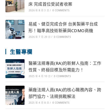
床 完成首位受試者收案
2026 年 8 月 3 日
/
0 COMMENTS
易威、健亞完成合併 台美製藥平台成
形！瞄準高技術新藥與CDMO商機
2026 年 7 月 29 日
/
0 COMMENTS
生醫專欄
醫藥法規專員(RA)的新鮮人指南：工作
性質、終極目標及所需能力！
2025 年 4 月 10 日
/
0 COMMENTS
藥廠法規人員(RA)的核心職務內容、跨
部門協力、法規挑戰解法
2025 年 4 月 8 日
/
0 COMMENTS