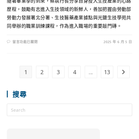
隨著畢業季的到來，蔡執行長分享自身投入生技產業的心路
歷程，鼓勵有志進入生技領域的新鮮人，善加把握由勞動部
勞動力發展署北分署、生技醫藥產業據點與光鹽生技學苑共
同舉辦的職業訓練課程，作為進入職場的重要敲門磚。
留言功能已關閉
2025 年 6 月 5 日
1
2
3
4
...
13
搜尋