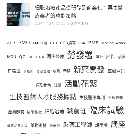
細胞治療產品從研發到商業化：再生醫
療業者的應對策略
2024 年 12 月 27 日
/
0 COMMENTS
CDMO
GMP
AI
CTD撰寫
FDA
CMC法規
CTD
Medical Writer
勞發署
合作
再生醫療
MOU
QC
品管
RA
TFDA
募資
新藥開發
在職班
查驗登記
新藥
收購
學名藥
專案管理
活動花絮
業務銷售
法規
生技醫藥人才服務據點
生技醫藥專利
生醫專欄
臨床試驗
職前班
細胞治療
產業趨勢
精準醫療
講座
製藥工程師
說明會
藥物開發
藥華藥
藥廠品管人員