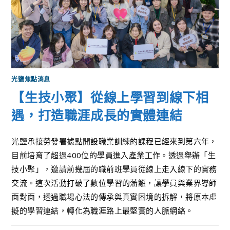
光鹽焦點消息
【生技小聚】從線上學習到線下相
遇，打造職涯成長的實體連結
光鹽承接勞發署據點開設職業訓練的課程已經來到第六年，
目前培育了超過400位的學員進入產業工作。透過舉辦「生
技小聚」，邀請前幾屆的職前班學員從線上走入線下的實務
交流。這次活動打破了數位學習的藩籬，讓學員與業界導師
面對面，透過職場心法的傳承與真實困境的拆解，將原本虛
擬的學習連結，轉化為職涯路上最堅實的人脈網絡。