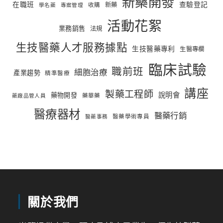
新藥開發
在職班
查驗登記
新藥
收購
學名藥
專案管理
活動花絮
業務銷售
法規
生技醫藥人才服務據點
生技醫藥專利
生醫專欄
臨床試驗
職前班
細胞治療
產業趨勢
精準醫療
講座
製藥工程師
說明會
藥物開發
藥華藥
藥廠品管人員
醫療器材
醫藥行銷
醫藥學術專員
醫藥事務
關於我們