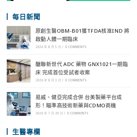
每日新聞
原創生醫OBM-B01獲TFDA核准IND 將
啟動人體一期臨床
2026 年 8 月 5 日
/
0 COMMENTS
醣聯新世代 ADC 藥物 GNX1021一期臨
床 完成首位受試者收案
2026 年 8 月 3 日
/
0 COMMENTS
易威、健亞完成合併 台美製藥平台成
形！瞄準高技術新藥與CDMO商機
2026 年 7 月 29 日
/
0 COMMENTS
生醫專欄