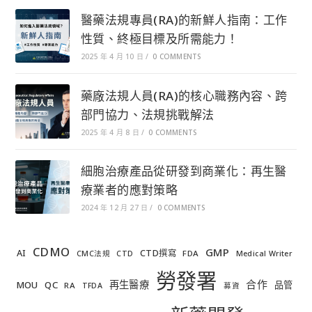
醫藥法規專員(RA)的新鮮人指南：工作
性質、終極目標及所需能力！
2025 年 4 月 10 日
/
0 COMMENTS
藥廠法規人員(RA)的核心職務內容、跨
部門協力、法規挑戰解法
2025 年 4 月 8 日
/
0 COMMENTS
細胞治療產品從研發到商業化：再生醫
療業者的應對策略
2024 年 12 月 27 日
/
0 COMMENTS
CDMO
GMP
AI
CTD撰寫
FDA
CMC法規
CTD
Medical Writer
勞發署
合作
再生醫療
MOU
QC
品管
RA
TFDA
募資