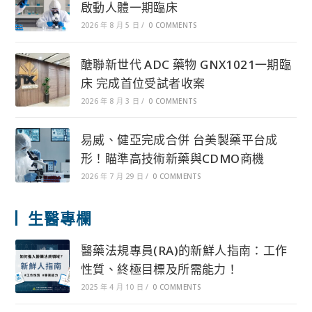
啟動人體一期臨床
2026 年 8 月 5 日
/
0 COMMENTS
醣聯新世代 ADC 藥物 GNX1021一期臨
床 完成首位受試者收案
2026 年 8 月 3 日
/
0 COMMENTS
易威、健亞完成合併 台美製藥平台成
形！瞄準高技術新藥與CDMO商機
2026 年 7 月 29 日
/
0 COMMENTS
生醫專欄
醫藥法規專員(RA)的新鮮人指南：工作
性質、終極目標及所需能力！
2025 年 4 月 10 日
/
0 COMMENTS