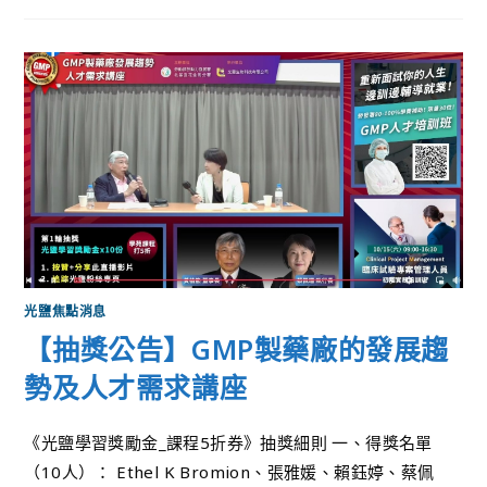
光鹽焦點消息
【抽獎公告】GMP製藥廠的發展趨
勢及人才需求講座
《光鹽學習獎勵金_課程5折券》抽獎細則 一、得獎名單
（10人）： Ethel K Bromion、張雅媛、賴鈺婷、蔡佩