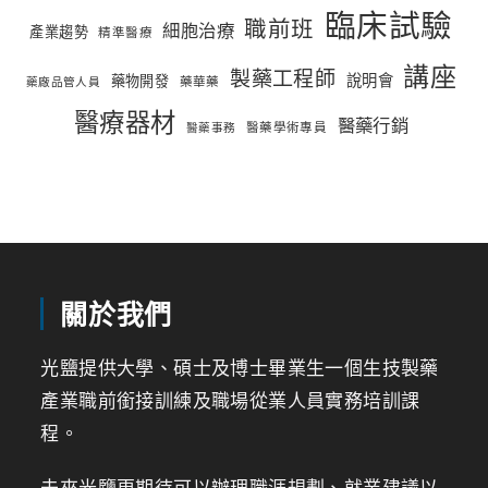
臨床試驗
職前班
細胞治療
產業趨勢
精準醫療
講座
製藥工程師
說明會
藥物開發
藥華藥
藥廠品管人員
醫療器材
醫藥行銷
醫藥學術專員
醫藥事務
關於我們
光鹽提供大學、碩士及博士畢業生一個生技製藥
產業職前銜接訓練及職場從業人員實務培訓課
程。
未來光鹽更期待可以辦理職涯規劃、就業建議以