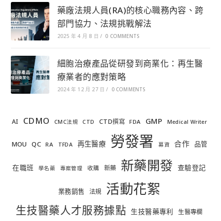
藥廠法規人員(RA)的核心職務內容、跨
部門協力、法規挑戰解法
2025 年 4 月 8 日
/
0 COMMENTS
細胞治療產品從研發到商業化：再生醫
療業者的應對策略
2024 年 12 月 27 日
/
0 COMMENTS
CDMO
GMP
AI
CTD撰寫
FDA
CMC法規
CTD
Medical Writer
勞發署
合作
再生醫療
MOU
QC
品管
RA
TFDA
募資
新藥開發
在職班
查驗登記
新藥
收購
學名藥
專案管理
活動花絮
業務銷售
法規
生技醫藥人才服務據點
生技醫藥專利
生醫專欄