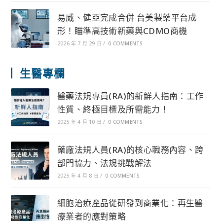
易威、健亞完成合併 台美製藥平台成
形！瞄準高技術新藥與CDMO商機
2026 年 7 月 29 日
/
0 COMMENTS
生醫專欄
醫藥法規專員(RA)的新鮮人指南：工作
性質、終極目標及所需能力！
2025 年 4 月 10 日
/
0 COMMENTS
藥廠法規人員(RA)的核心職務內容、跨
部門協力、法規挑戰解法
2025 年 4 月 8 日
/
0 COMMENTS
細胞治療產品從研發到商業化：再生醫
療業者的應對策略