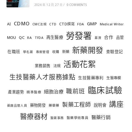
2024 年 12 月 27 日
/
0 COMMENTS
CDMO
GMP
AI
CTD撰寫
FDA
CMC法規
CTD
Medical Writer
勞發署
合作
再生醫療
MOU
QC
品管
RA
TFDA
募資
新藥開發
在職班
查驗登記
新藥
收購
學名藥
專案管理
活動花絮
業務銷售
法規
生技醫藥人才服務據點
生技醫藥專利
生醫專欄
臨床試驗
職前班
細胞治療
產業趨勢
精準醫療
講座
製藥工程師
說明會
藥物開發
藥華藥
藥廠品管人員
醫療器材
醫藥行銷
醫藥學術專員
醫藥事務