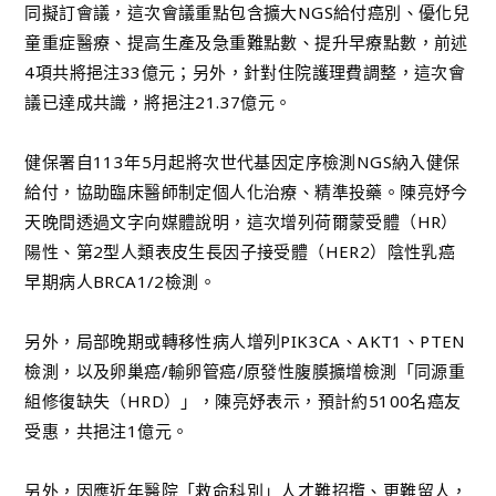
同擬訂會議，這次會議重點包含擴大NGS給付癌別、優化兒
童重症醫療、提高生產及急重難點數、提升早療點數，前述
4項共將挹注33億元；另外，針對住院護理費調整，這次會
議已達成共識，將挹注21.37億元。
健保署自113年5月起將次世代基因定序檢測NGS納入健保
給付，協助臨床醫師制定個人化治療、精準投藥。陳亮妤今
天晚間透過文字向媒體說明，這次增列荷爾蒙受體（HR）
陽性、第2型人類表皮生長因子接受體（HER2）陰性乳癌
早期病人BRCA1/2檢測。
另外，局部晚期或轉移性病人增列PIK3CA、AKT1、PTEN
檢測，以及卵巢癌/輸卵管癌/原發性腹膜擴增檢測「同源重
組修復缺失（HRD）」，陳亮妤表示，預計約5100名癌友
受惠，共挹注1億元。
另外，因應近年醫院「救命科別」人才難招攬、更難留人，