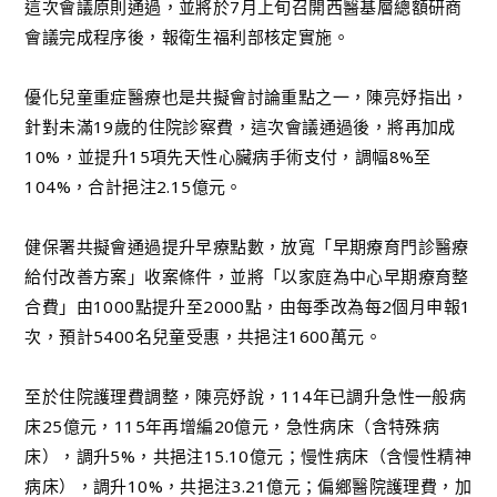
這次會議原則通過，並將於7月上旬召開西醫基層總額研商
會議完成程序後，報衛生福利部核定實施。
優化兒童重症醫療也是共擬會討論重點之一，陳亮妤指出，
針對未滿19歲的住院診察費，這次會議通過後，將再加成
10%，並提升15項先天性心臟病手術支付，調幅8%至
104%，合計挹注2.15億元。
健保署共擬會通過提升早療點數，放寬「早期療育門診醫療
給付改善方案」收案條件，並將「以家庭為中心早期療育整
合費」由1000點提升至2000點，由每季改為每2個月申報1
次，預計5400名兒童受惠，共挹注1600萬元。
至於住院護理費調整，陳亮妤說，114年已調升急性一般病
床25億元，115年再增編20億元，急性病床（含特殊病
床），調升5%，共挹注15.10億元；慢性病床（含慢性精神
病床），調升10%，共挹注3.21億元；偏鄉醫院護理費，加