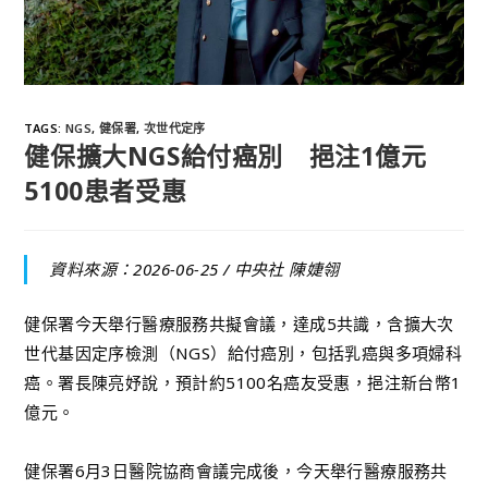
TAGS
:
NGS
,
健保署
,
次世代定序
健保擴大NGS給付癌別 挹注1億元
5100患者受惠
資料來源：2026-06-25 /
中央社 陳婕翎
健保署今天舉行醫療服務共擬會議，達成5共識，含擴大次
世代基因定序檢測（NGS）給付癌別，包括乳癌與多項婦科
癌。署長陳亮妤說，預計約5100名癌友受惠，挹注新台幣1
億元。
健保署6月3日醫院協商會議完成後，今天舉行醫療服務共