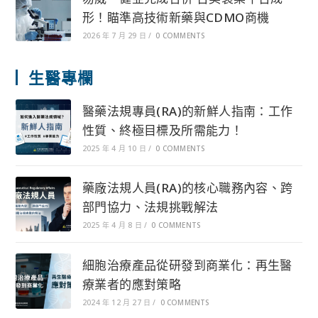
形！瞄準高技術新藥與CDMO商機
2026 年 7 月 29 日
/
0 COMMENTS
生醫專欄
醫藥法規專員(RA)的新鮮人指南：工作
性質、終極目標及所需能力！
2025 年 4 月 10 日
/
0 COMMENTS
藥廠法規人員(RA)的核心職務內容、跨
部門協力、法規挑戰解法
2025 年 4 月 8 日
/
0 COMMENTS
細胞治療產品從研發到商業化：再生醫
療業者的應對策略
2024 年 12 月 27 日
/
0 COMMENTS