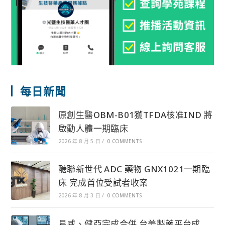
每日新聞
原創生醫OBM-B01獲TFDA核准IND 將
啟動人體一期臨床
2026 年 8 月 5 日
/
0 COMMENTS
醣聯新世代 ADC 藥物 GNX1021一期臨
床 完成首位受試者收案
2026 年 8 月 3 日
/
0 COMMENTS
易威、健亞完成合併 台美製藥平台成