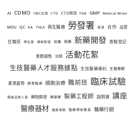
CDMO
GMP
AI
CTD撰寫
FDA
CMC法規
CTD
Medical Writer
勞發署
合作
再生醫療
MOU
QC
品管
RA
TFDA
募資
新藥開發
在職班
查驗登記
新藥
收購
學名藥
專案管理
活動花絮
業務銷售
法規
生技醫藥人才服務據點
生技醫藥專利
生醫專欄
臨床試驗
職前班
細胞治療
產業趨勢
精準醫療
講座
製藥工程師
說明會
藥物開發
藥華藥
藥廠品管人員
醫療器材
醫藥行銷
醫藥學術專員
醫藥事務