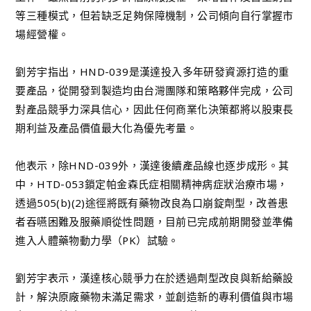
等三種模式，但若缺乏足夠保障機制，公司傾向自行掌握市
場經營權。
劉芳宇指出，HND-039是漢達投入多年研發資源打造的重
要產品，從開發到製造均由台灣團隊和策略夥伴完成，公司
對產品競爭力深具信心，因此任何商業化決策都將以股東長
期利益及產品價值最大化為優先考量。
他表示，除HND-039外，漢達後續產品線也逐步成形。其
中，HTD-053鎖定帕金森氏症相關精神病症狀治療市場，
透過505(b)(2)途徑將既有藥物改良為口崩錠劑型，改善患
者吞嚥困難及服藥順從性問題，目前已完成前期開發並準備
進入人體藥物動力學（PK）試驗。
劉芳宇表示，漢達核心競爭力在於透過劑型改良與新給藥設
計，解決原廠藥物未滿足需求，並創造新的專利價值與市場