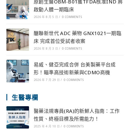
原創生醫OBM-B01獲TFDA核准IND 將
啟動人體一期臨床
2026 年 8 月 5 日
/
0 COMMENTS
醣聯新世代 ADC 藥物 GNX1021一期臨
床 完成首位受試者收案
2026 年 8 月 3 日
/
0 COMMENTS
易威、健亞完成合併 台美製藥平台成
形！瞄準高技術新藥與CDMO商機
2026 年 7 月 29 日
/
0 COMMENTS
生醫專欄
醫藥法規專員(RA)的新鮮人指南：工作
性質、終極目標及所需能力！
2025 年 4 月 10 日
/
0 COMMENTS