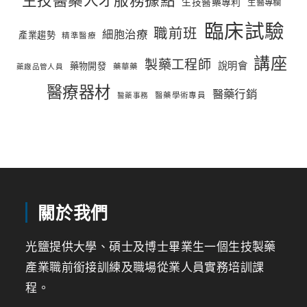
生技醫藥專利
生醫專欄
臨床試驗
職前班
細胞治療
產業趨勢
精準醫療
講座
製藥工程師
說明會
藥物開發
藥華藥
藥廠品管人員
醫療器材
醫藥行銷
醫藥學術專員
醫藥事務
關於我們
光鹽提供大學、碩士及博士畢業生一個生技製藥
產業職前銜接訓練及職場從業人員實務培訓課
程。