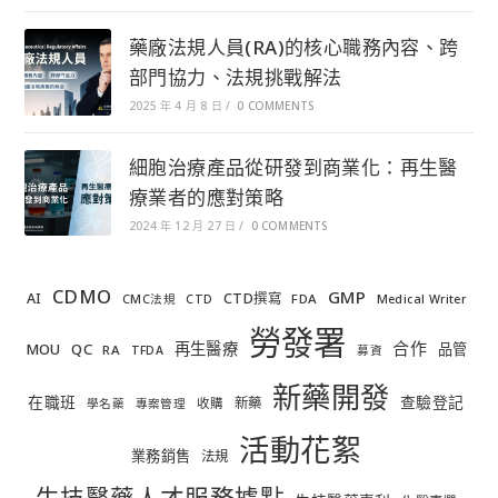
藥廠法規人員(RA)的核心職務內容、跨
部門協力、法規挑戰解法
2025 年 4 月 8 日
/
0 COMMENTS
細胞治療產品從研發到商業化：再生醫
療業者的應對策略
2024 年 12 月 27 日
/
0 COMMENTS
CDMO
GMP
AI
CTD撰寫
FDA
CMC法規
CTD
Medical Writer
勞發署
合作
再生醫療
MOU
QC
品管
RA
TFDA
募資
新藥開發
在職班
查驗登記
新藥
收購
學名藥
專案管理
活動花絮
業務銷售
法規
生技醫藥人才服務據點