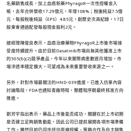
名藥銷售成長，加上血癌新藥PhyragoR一次性授權金入
帳，去年合併營收17.29億元，年增108%；稅後純益7.5億
元，每股稅後純益（EPS）4.85元，創歷史次高紀錄，17日
股東會通過配發每股現金股利2元。
總經理陳俊良表示，血癌治療藥物PhyragoR上市後市場接
受度持續提升。由於目前Dasatinib市場尚無其他獲准上市
的505(b)(2)競爭產品，今年以來實際病患數逐月增加，市
場滲透率穩定擴大，可望成為未來重要營收來源之一。
另外，針對市場最關注的HND-039進度，已進入仿單內容
討論階段，FDA也通知查廠時程，整體程序朝最終核准方向
推進。
劉芳宇指出表示，藥品上市後能否成功，關鍵在於上市初期
是否建立足夠銷售動能，因此公司已提前展開各項市場準備
工作。雖然目前仍同步評估原廠授權、策略合作及自主銷售