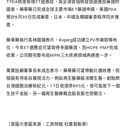
TFDA核准新增ET適應症，為全球首個核發該適應症藥證的
國家。藥華藥已完成全球主要市場ET藥證申請，美國FDA
預計8月30日完成審查，日本、中國及韓國審查程序同步推
進。
藥華藥執行長林國鐘表示，Ropeg成功建立PV市場領導地
位，今年ET適應症可望取得多國藥證，而HOPE-PMF完成
收案，公司朝完整布局MPN三大疾病領域再邁進一步。
萬寶投顧董事長朱成志表示，藥華藥可望帶動比價效應，但
個股有待各自展現活力，例如再生醫藥股沛爾生醫－創點燃
台灣細胞治療新紀元，17日收漲停895元，很可能是下一個
生技千金股，另一檔再生醫療概念股長聖也受關注。
（首圖示意圖來源：工商時報 杜蕙蓉製表）