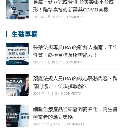
易威、健亞完成合併 台美製藥平台成
形！瞄準高技術新藥與CDMO商機
2026 年 7 月 29 日
/
0 COMMENTS
生醫專欄
醫藥法規專員(RA)的新鮮人指南：工作
性質、終極目標及所需能力！
2025 年 4 月 10 日
/
0 COMMENTS
藥廠法規人員(RA)的核心職務內容、跨
部門協力、法規挑戰解法
2025 年 4 月 8 日
/
0 COMMENTS
細胞治療產品從研發到商業化：再生醫
療業者的應對策略
2024 年 12 月 27 日
/
0 COMMENTS