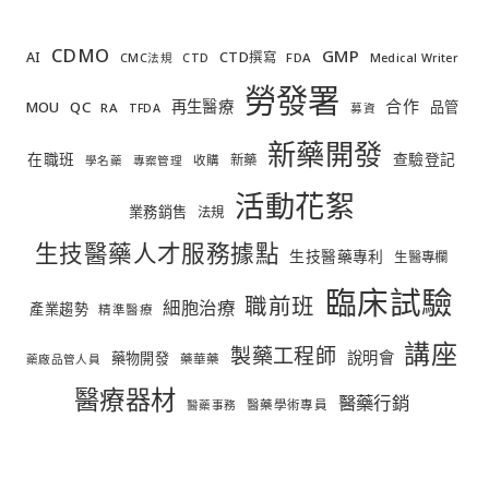
CDMO
GMP
AI
CTD撰寫
FDA
CMC法規
CTD
Medical Writer
勞發署
合作
再生醫療
MOU
QC
品管
RA
TFDA
募資
新藥開發
在職班
查驗登記
新藥
收購
學名藥
專案管理
活動花絮
業務銷售
法規
生技醫藥人才服務據點
生技醫藥專利
生醫專欄
臨床試驗
職前班
細胞治療
產業趨勢
精準醫療
講座
製藥工程師
說明會
藥物開發
藥華藥
藥廠品管人員
醫療器材
醫藥行銷
醫藥學術專員
醫藥事務