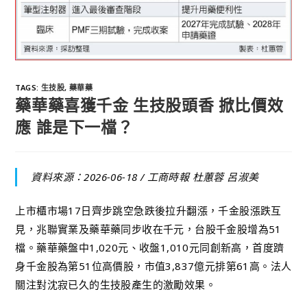
TAGS
:
生技股
,
藥華藥
藥華藥喜獲千金 生技股頭香 掀比價效
應 誰是下一檔？
資料來源：2026-06-18 /
工商時報 杜蕙蓉 呂淑美
上市櫃市場17日齊步跳空急跌後拉升翻漲，千金股漲跌互
見，兆聯實業及藥華藥同步收在千元，台股千金股增為51
檔。藥華藥盤中1,020元、收盤1,010元同創新高，首度躋
身千金股為第51位高價股，市值3,837億元排第61高。法人
關注對沈寂已久的生技股產生的激勵效果。