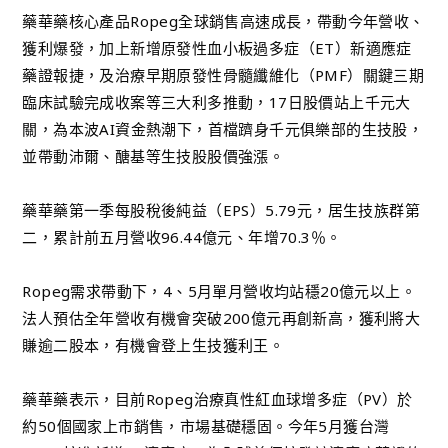
藥華藥核心產品Ropeg全球銷售高速成長，帶動今年營收、
獲利爆發，加上新增原發性血小板過多症（ET）新適應症
藥證報捷，及治療早期原發性骨髓纖維化（PMF）關鍵三期
臨床試驗完成收案等三大利多推動，17日股價站上千元大
關，為本波AI資金熱潮下，首檔躋身千元俱樂部的生技股，
並帶動沛爾、醣基等生技股股價強漲。
藥華藥第一季每股稅後純益（EPS）5.79元，居生技族群第
二，累計前五月營收96.44億元、年增70.3％。
Ropeg需求帶動下，4、5月單月營收均站穩20億元以上。
法人預估全年營收有機會突破200億元再創新高，獲利將大
賺逾二股本，有機會登上生技獲利王。
藥華藥表示，目前Ropeg治療真性紅血球增多症（PV）於
約50個國家上市銷售，市場基礎穩固。今年5月獲台灣