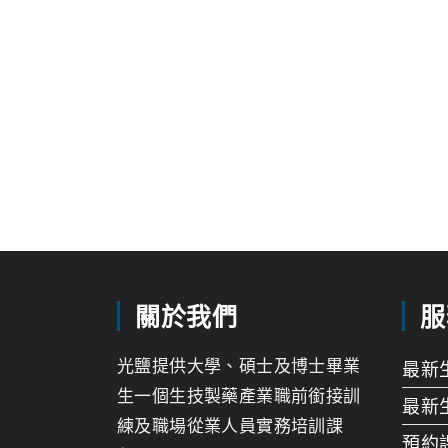
關於我們
服
光鹽提供大學、碩士及博士畢業
最新
生一個生技製藥產業職前銜接訓
最新
練及職場從業人員實務培訓課
預約