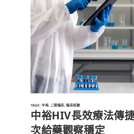
TAGS
:
中裕
,
二期臨床
,
臨床試驗
中裕HIV長效療法傳捷報
次給藥觀察穩定