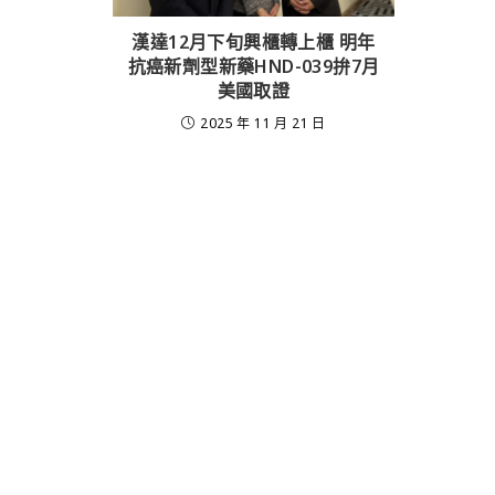
漢達12月下旬興櫃轉上櫃 明年
抗癌新劑型新藥HND-039拚7月
美國取證
2025 年 11 月 21 日