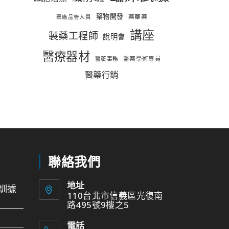
藥物開發
藥華藥
藥廠品管人員
講座
製藥工程師
說明會
醫療器材
醫藥學術專員
醫藥事務
醫藥行銷
聯絡我們
地址
訓據
110台北市信義區光復南
路495號9樓之5
電話