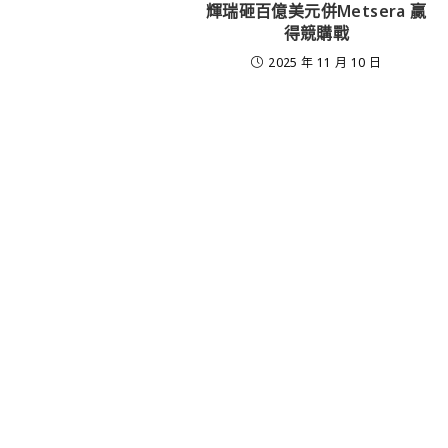
輝瑞砸百億美元併Metsera 贏
得競購戰
2025 年 11 月 10 日