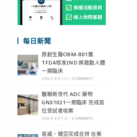
每日新聞
原創生醫OBM-B01獲
TFDA核准IND 將啟動人體
一期臨床
2026 年 8 月 5 日
/
0 COMMENTS
醣聯新世代 ADC 藥物
GNX1021一期臨床 完成首
位受試者收案
2026 年 8 月 3 日
/
0 COMMENTS
易威、健亞完成合併 台美