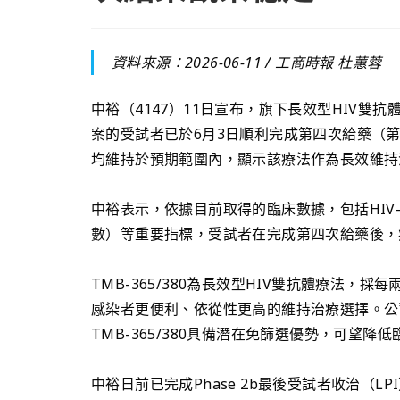
資料來源：2026-06-11 /
工商時報 杜蕙蓉
中裕（4147）11日宣布，旗下長效型HIV雙抗體組
案的受試者已於6月3日順利完成第四次給藥（
均維持於預期範圍內，顯示該療法作為長效維持
中裕表示，依據目前取得的臨床數據，包括HIV-1 RN
數）等重要指標，受試者在完成第四次給藥後，
TMB-365/380為長效型HIV雙抗體療法，
感染者更便利、依從性更高的維持治療選擇。公
TMB-365/380具備潛在免篩選優勢，可望
中裕日前已完成Phase 2b最後受試者收治（L