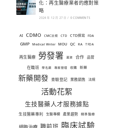
化：再生醫療業者的應對策
略
2024 年 12 月 27 日
/
0 COMMENTS
CDMO
AI
CTD撰寫
FDA
CMC法規
CTD
GMP
MOU
QC
RA
Medical Writer
TFDA
勞發署
合作
再生醫療
品管
募資
在職班
新藥
收購
學名藥
專案管理
新藥開發
查驗登記
業務銷售
法規
活動花絮
生技醫藥人才服務據點
生技醫藥專利
產業趨勢
生醫專欄
精準醫療
臨床試驗
職前班
細胞治療