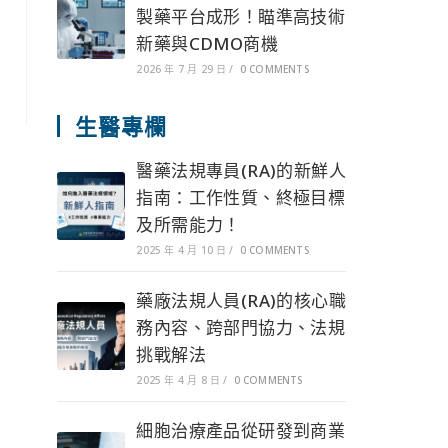
製藥平台成形！瞄準高技術
新藥與CDMO商機
2026 年 7 月 29 日
/
0 COMMENTS
生醫專欄
醫藥法規專員(RA)的新鮮人
指南：工作性質、終極目標
及所需能力！
2025 年 4 月 10 日
/
0 COMMENTS
藥廠法規人員(RA)的核心職
務內容、跨部門協力、法規
挑戰解法
2025 年 4 月 8 日
/
0 COMMENTS
細胞治療產品從研發到商業