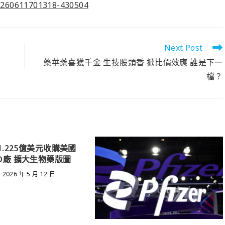
0260611701318-430504
Next Post
藥華藥喜獲千金 生技股頭香 掀比價效應 誰是下一
檔？
1.225億美元收購美國
O廠 擴大生物藥版圖
2026 年 5 月 12 日