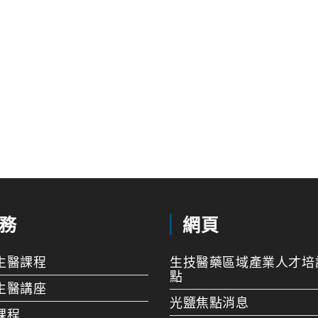
務
網頁
生醫課程
生技醫藥區域產業人才培
點
生醫講座
光鹽焦點消息
課程