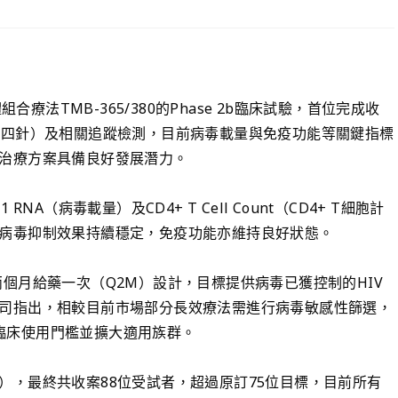
合療法TMB-365/380的Phase 2b臨床試驗，首位完成收
第四針）及相關追蹤檢測，目前病毒載量與免疫功能等關鍵指標
治療方案具備良好發展潛力。
A（病毒載量）及CD4+ T Cell Count（CD4+ T細胞計
病毒抑制效果持續穩定，免疫功能亦維持良好狀態。
採每兩個月給藥一次（Q2M）設計，目標提供病毒已獲控制的HIV
司指出，相較目前市場部分長效療法需進行病毒敏感性篩選，
降低臨床使用門檻並擴大適用族群。
PI），最終共收案88位受試者，超過原訂75位目標，目前所有