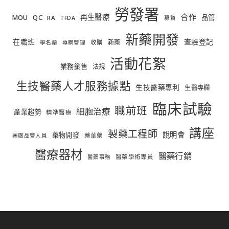
勞發署
合作
再生醫療
MOU
QC
品管
RA
TFDA
募資
新藥開發
在職班
查驗登記
新藥
收購
學名藥
專案管理
活動花絮
業務銷售
法規
生技醫藥人才服務據點
生技醫藥專利
生醫專欄
臨床試驗
職前班
細胞治療
產業趨勢
精準醫療
講座
製藥工程師
說明會
藥物開發
藥華藥
藥廠品管人員
醫療器材
醫藥行銷
醫藥學術專員
醫藥事務