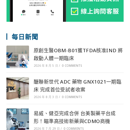
每日新聞
原創生醫OBM-B01獲TFDA核准IND 將
啟動人體一期臨床
2026 年 8 月 5 日
/
0 COMMENTS
醣聯新世代 ADC 藥物 GNX1021一期臨
床 完成首位受試者收案
2026 年 8 月 3 日
/
0 COMMENTS
易威、健亞完成合併 台美製藥平台成
形！瞄準高技術新藥與CDMO商機
2026 年 7 月 29 日
/
0 COMMENTS