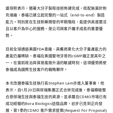
盛保熙表示，隨著大分子製程技術佈建完成，搭配無菌針劑
充填廠，泰福已建立起完整的一站式（end-to-end）製造
能力。特別是在生技新藥開發的早期階段，能提供高度靈活
且以客戶為中心的服務，是公司與客戶攜手成長的重要優
勢。
目前全球通過美國FDA查廠、具備商業化大分子量產能力的
產能仍屬稀缺，泰福在美國聖地牙哥的cGMP廠正是其中之
一。在當前政治與貿易風險升溫的敏感時刻，這項優勢將使
泰福成為國際生技客戶的戰略夥伴。
本次改選泰福生技執行長Stephen Lam亦進入董事會，他
表示，自1月20日與保瑞集團正式合併完成後，泰福積極整
合原保瑞生技與泰福生技的資源，並承襲在CDMO市場已有
成功經驗的Bora Biologics這個品牌，初步已見到正向發
展，第1季的CDMO 客戶需求提案(Request For Proposal)