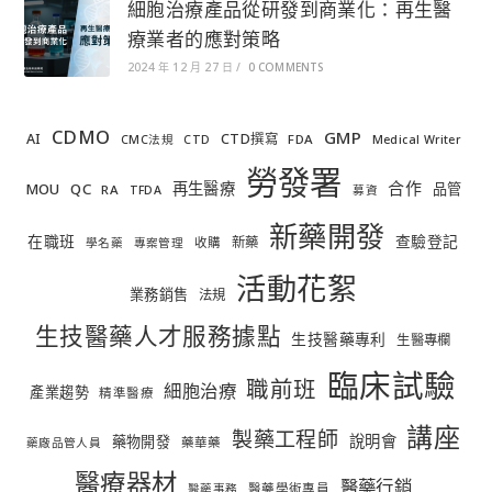
細胞治療產品從研發到商業化：再生醫
療業者的應對策略
2024 年 12 月 27 日
/
0 COMMENTS
CDMO
GMP
AI
CTD撰寫
FDA
CMC法規
CTD
Medical Writer
勞發署
合作
再生醫療
MOU
QC
品管
RA
TFDA
募資
新藥開發
在職班
查驗登記
新藥
收購
學名藥
專案管理
活動花絮
業務銷售
法規
生技醫藥人才服務據點
生技醫藥專利
生醫專欄
臨床試驗
職前班
細胞治療
產業趨勢
精準醫療
講座
製藥工程師
說明會
藥物開發
藥華藥
藥廠品管人員
醫療器材
醫藥行銷
醫藥學術專員
醫藥事務