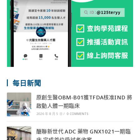
每日新聞
原創生醫OBM-B01獲TFDA核准IND 將
啟動人體一期臨床
2026 年 8 月 5 日
/
0 COMMENTS
醣聯新世代 ADC 藥物 GNX1021一期臨
床 完成首位受試者收案