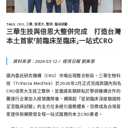
TAGS
:
CRO
,
三華
,
倍思大
,
整併
,
臨床試驗
三華生技與倍思大整併完成 打造台灣
本土首家⸢前臨床至臨床⸥一站式CRO
資料來源：2026-03-12 /
經濟日報 劉美恩
國內委託研究機構（CRO）市場出現整合新局。三華生物科
技（Trifecta MedTek）於2026年2月正式完成與國內知名
CRO倍思大生技之整併，並邀請長期耕耘於學研機構合作的
騰達行企業加入經營團隊後，構築起「從前臨床深度驗證跨
足至臨床試驗」的全方位系統化服務體系，目標成為台灣首
家提供新藥開發全程一站式服務的本土CRO業者。