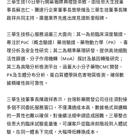
三華生技10日舉行開幕揭牌典禮暨茶敘，由倍思大生技董
事長蘇志仁、騰達行企業董事長曾榮燴及三華生技董事長陳
啟祥共同主持，廣邀業界先進出席見證新里程碑。
三華生技核心服務涵蓋三大面向：其一為前臨床深度驗證，
專注於PoC（概念驗證）藥效驗證、藥物動力學（PK）、毒
理分析及安全性研究；其二為精準藥理研發，提供高效細胞
活性篩選、分子作用機轉（MoA）探討及基因轉殖研究；
其三為高階分析檢測平台，涵蓋大小分子藥物CMC開發、
PK及生體分布分析、蛋白質體學與危害物質檢測，確保數
據精確性與可靠性。
三華生技董事長陳啟祥表示，台灣新藥開發公司往往須對接
多個不同委託服務窗口，不僅溝通成本高，數據格式與邏輯
的一貫性也難以確保，對後續法規申請造成困難。三華整合
倍思大的臨床試驗能量後，可讓客戶從臨床前階段到人體試
驗，在同一體系下完成，大幅降低轉換成本。