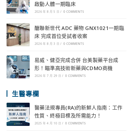
啟動人體一期臨床
2026 年 8 月 5 日
/
0 COMMENTS
醣聯新世代 ADC 藥物 GNX1021一期臨
床 完成首位受試者收案
2026 年 8 月 3 日
/
0 COMMENTS
易威、健亞完成合併 台美製藥平台成
形！瞄準高技術新藥與CDMO商機
2026 年 7 月 29 日
/
0 COMMENTS
生醫專欄
醫藥法規專員(RA)的新鮮人指南：工作
性質、終極目標及所需能力！
2025 年 4 月 10 日
/
0 COMMENTS