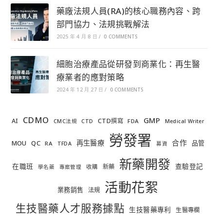
藥廠法規人員(RA)的核心職務內容、跨
部門協力、法規挑戰解法
2025 年 4 月 8 日
/
0 COMMENTS
細胞治療產品從研發到商業化：再生醫
療業者的應對策略
2024 年 12 月 27 日
/
0 COMMENTS
CDMO
GMP
AI
CTD撰寫
FDA
CMC法規
CTD
Medical Writer
勞發署
合作
再生醫療
MOU
QC
品管
RA
TFDA
募資
新藥開發
在職班
查驗登記
新藥
收購
學名藥
專案管理
活動花絮
業務銷售
法規
生技醫藥人才服務據點
生技醫藥專利
生醫專欄