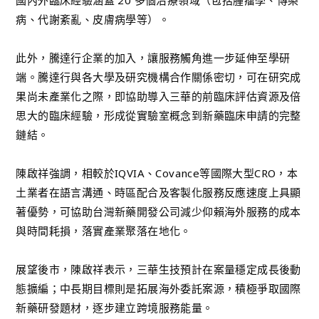
病、代謝紊亂、皮膚病學等）。
此外，騰達行企業的加入，讓服務觸角進一步延伸至學研
端。騰達行與各大學及研究機構合作關係密切，可在研究成
果尚未產業化之際，即協助導入三華的前臨床評估資源及倍
思大的臨床經驗，形成從實驗室概念到新藥臨床申請的完整
鏈結。
陳啟祥強調，相較於IQVIA、Covance等國際大型CRO，本
土業者在語言溝通、時區配合及客製化服務反應速度上具顯
著優勢，可協助台灣新藥開發公司減少仰賴海外服務的成本
與時間耗損，落實產業聚落在地化。
展望後市，陳啟祥表示，三華生技預計在案量穩定成長後動
態擴編；中長期目標則是拓展海外委託案源，積極爭取國際
新藥研發題材，逐步建立跨境服務能量。