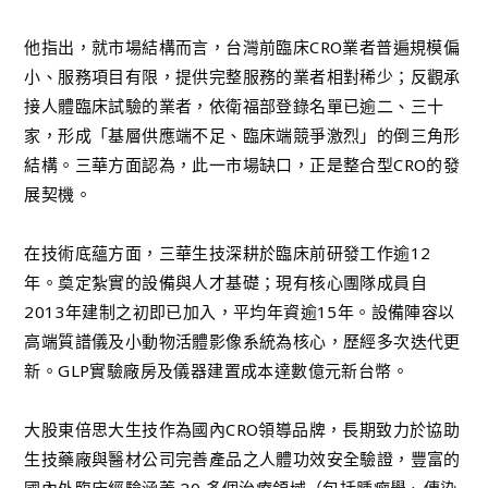
他指出，就市場結構而言，台灣前臨床CRO業者普遍規模偏
小、服務項目有限，提供完整服務的業者相對稀少；反觀承
接人體臨床試驗的業者，依衛福部登錄名單已逾二、三十
家，形成「基層供應端不足、臨床端競爭激烈」的倒三角形
結構。三華方面認為，此一市場缺口，正是整合型CRO的發
展契機。
在技術底蘊方面，三華生技深耕於臨床前研發工作逾12
年。奠定紮實的設備與人才基礎；現有核心團隊成員自
2013年建制之初即已加入，平均年資逾15年。設備陣容以
高端質譜儀及小動物活體影像系統為核心，歷經多次迭代更
新。GLP實驗廠房及儀器建置成本達數億元新台幣。
大股東倍思大生技作為國內CRO領導品牌，長期致力於協助
生技藥廠與醫材公司完善產品之人體功效安全驗證，豐富的
國內外臨床經驗涵蓋 20 多個治療領域（包括腫瘤學、傳染