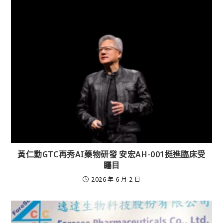
黃仁勳GTC再秀AI藥物研發 安宏AH-001挺進臨床受
矚目
2026 年 6 月 2 日