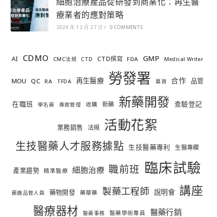
細胞治療產品從研發到商業化：再生醫
療業者的應對策略
2024 年 12 月 27 日
/
0 COMMENTS
CDMO
GMP
AI
CTD撰寫
FDA
CMC法規
CTD
Medical Writer
勞發署
合作
再生醫療
MOU
QC
品管
RA
TFDA
募資
新藥開發
在職班
查驗登記
新藥
收購
學名藥
專案管理
活動花絮
業務銷售
法規
生技醫藥人才服務據點
生技醫藥專利
生醫專欄
臨床試驗
職前班
細胞治療
產業趨勢
精準醫療
講座
製藥工程師
說明會
藥物開發
藥華藥
藥廠品管人員
醫療器材
醫藥行銷
醫藥學術專員
醫藥事務