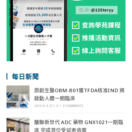
每日新聞
原創生醫OBM-B01獲TFDA核准IND 將
啟動人體一期臨床
2026 年 8 月 5 日
/
0 COMMENTS
醣聯新世代 ADC 藥物 GNX1021一期臨
床 完成首位受試者收案