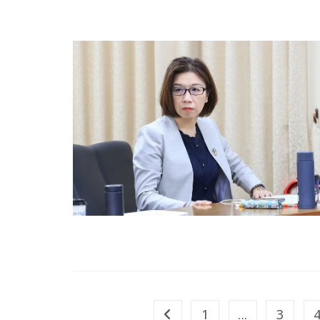
1
...
3