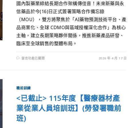
國內製藥業締結長期合作架構傳佳音！未來新藥與永
信藥品於今(16)日正式簽署策略合作備忘錄
（MOU），雙方將聚焦於「AI藥物預測技術平台、產
品商業化、全球 CDMO與區域授權深化合作」為核心
主軸，建立長期策略夥伴關係，推進新藥產品研發、
臨床至全球銷售的整體布局。
留言功能已關閉
2026 年 4 月 17 日
職前訓練
<已截止> 115年度【醫療器材產
業從業人員培訓班】(勞發署職前
班)