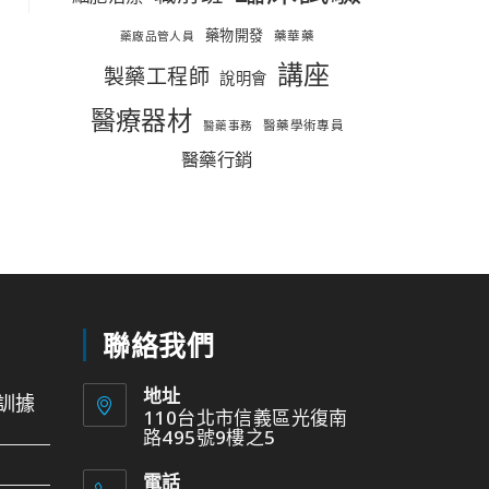
藥物開發
藥華藥
藥廠品管人員
講座
製藥工程師
說明會
醫療器材
醫藥學術專員
醫藥事務
醫藥行銷
聯絡我們
地址
訓據
110台北市信義區光復南
路495號9樓之5
電話