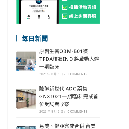
每日新聞
原創生醫OBM-B01獲
TFDA核准IND 將啟動人體
一期臨床
2026 年 8 月 5 日
/
0 COMMENTS
醣聯新世代 ADC 藥物
GNX1021一期臨床 完成首
位受試者收案
2026 年 8 月 3 日
/
0 COMMENTS
易威、健亞完成合併 台美