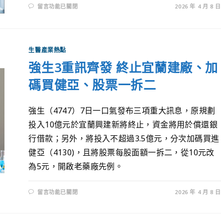
留言功能已關閉
2026 年 4 月 8 日
生醫產業熱點
強生3重訊齊發 終止宜蘭建廠、加
碼買健亞、股票一拆二
強生（4747）7日一口氣發布三項重大訊息，原規劃
投入10億元於宜蘭興建新將終止，資金將用於償還銀
行借款；另外，將投入不超過3.5億元，分次加碼買進
健亞（4130)，且將股票每股面額一拆二，從10元改
為5元，開啟老藥廠先例。
留言功能已關閉
2026 年 4 月 8 日