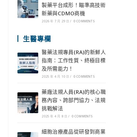
製藥平台成形！瞄準高技術
新藥與CDMO商機
2026 年 7 月 29 日
/
0 COMMENTS
生醫專欄
醫藥法規專員(RA)的新鮮人
指南：工作性質、終極目標
及所需能力！
2025 年 4 月 10 日
/
0 COMMENTS
藥廠法規人員(RA)的核心職
務內容、跨部門協力、法規
挑戰解法
2025 年 4 月 8 日
/
0 COMMENTS
細胞治療產品從研發到商業