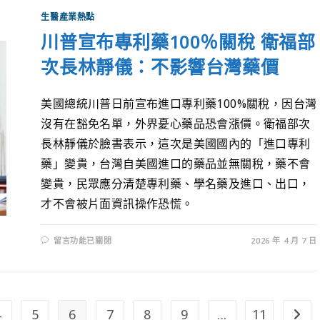
生醫產業熱點
川普宣布專利藥100％關稅 衛福部
次長林靜儀：不影響台灣藥價
美國總統川普日前宣布進口專利藥100%關稅，因台灣
沒有在豁免名單，外界憂心藥品恐會漲價。衛福部次
長林靜儀於臉書表示，這次是美國國內的「進口專利
藥」變貴，台灣自美國進口的藥品並無關稅，藥不會
變貴，民眾應分清楚專利藥、學名藥及進口、出口，
才不會被片面資訊操作恐慌。
留言功能已關閉
2026 年 4 月 7 日
4
5
6
7
8
9
...
11