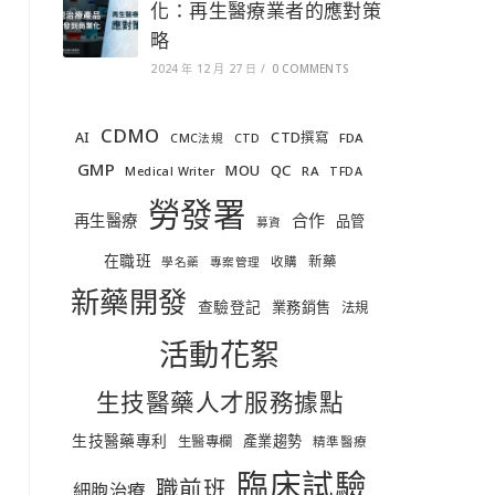
化：再生醫療業者的應對策
略
2024 年 12 月 27 日
/
0 COMMENTS
CDMO
AI
CTD撰寫
FDA
CMC法規
CTD
GMP
MOU
QC
RA
Medical Writer
TFDA
勞發署
合作
再生醫療
品管
募資
在職班
新藥
收購
學名藥
專案管理
新藥開發
查驗登記
業務銷售
法規
活動花絮
生技醫藥人才服務據點
生技醫藥專利
產業趨勢
生醫專欄
精準醫療
臨床試驗
職前班
細胞治療