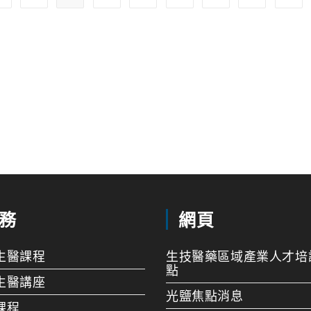
務
網頁
生醫課程
生技醫藥區域產業人才培
點
生醫講座
光鹽焦點消息
課程