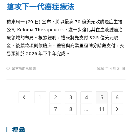
搶攻下一代癌症療法
禮來周一 (20 日) 宣布，將以最高 70 億美元收購癌症生技
公司 Kelonia Therapeutics，進一步強化其在血液腫瘤治
療領域的布局。根據聲明，禮來將先支付 32.5 億美元現
金，後續款項則依臨床、監管與商業里程碑分階段支付，交
易預計於 2026 年下半年完成。
留言功能已關閉
2026 年 4 月 21 日
1
2
3
4
5
6
7
8
...
11
搜尋