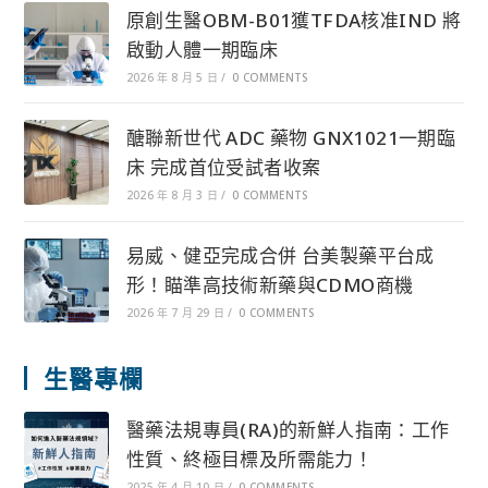
原創生醫OBM-B01獲TFDA核准IND 將
啟動人體一期臨床
2026 年 8 月 5 日
/
0 COMMENTS
醣聯新世代 ADC 藥物 GNX1021一期臨
床 完成首位受試者收案
2026 年 8 月 3 日
/
0 COMMENTS
易威、健亞完成合併 台美製藥平台成
形！瞄準高技術新藥與CDMO商機
2026 年 7 月 29 日
/
0 COMMENTS
生醫專欄
醫藥法規專員(RA)的新鮮人指南：工作
性質、終極目標及所需能力！
2025 年 4 月 10 日
/
0 COMMENTS