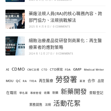
藥廠法規人員(RA)的核心職務內容、跨
部門協力、法規挑戰解法
2025 年 4 月 8 日
/
0 COMMENTS
細胞治療產品從研發到商業化：再生醫
療業者的應對策略
2024 年 12 月 27 日
/
0 COMMENTS
CDMO
GMP
AI
CTD撰寫
FDA
CMC法規
CTD
Medical Writer
勞發署
合作
再生醫療
MOU
QC
品管
RA
TFDA
募資
新藥開發
在職班
查驗登記
新藥
收購
學名藥
專案管理
活動花絮
業務銷售
法規