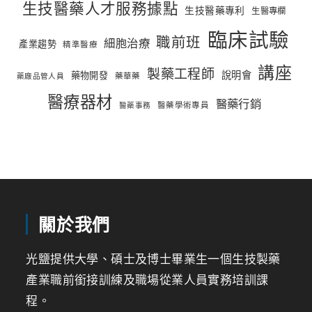
生技醫藥人才服務據點
生技醫藥專利
生醫專欄
臨床試驗
職前班
細胞治療
產業趨勢
精準醫療
講座
製藥工程師
說明會
藥物開發
藥華藥
藥廠品管人員
醫療器材
醫藥行銷
醫藥學術專員
醫藥事務
關於我們
光鹽提供大學、碩士及博士畢業生一個生技製藥
產業職前銜接訓練及職場從業人員實務培訓課
程。