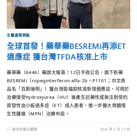
生醫產業熱點
全球首發！藥華藥BESREMi再添ET
適應症 獲台灣TFDA核准上市
藥華藥（6446）藥證大報喜！12日半夜公告，旗下新藥
BESREMi（ropeginterferon alfa-2b，P1101；中文商
品名「百斯瑞明」）獲台灣衛福部核准新增適應症，可用於
治療接受hydroxyurea（HU）後產生抗藥性或無法耐受的
原發性血小板過多症（ET）成人患者，進一步擴大骨髓增
生性腫瘤（MPN）治療布局。
留言功能已關閉
2026 年 5 月 13 日