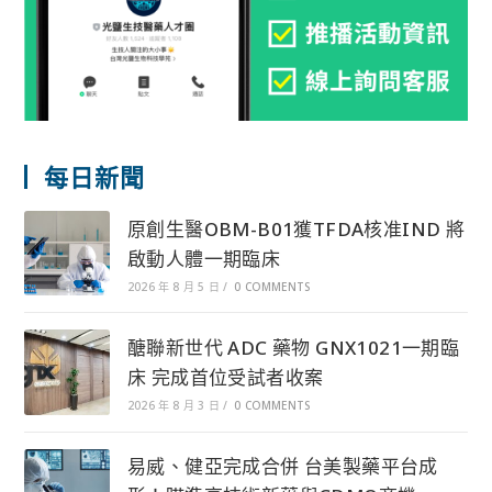
每日新聞
原創生醫OBM-B01獲TFDA核准IND 將
啟動人體一期臨床
2026 年 8 月 5 日
/
0 COMMENTS
醣聯新世代 ADC 藥物 GNX1021一期臨
床 完成首位受試者收案
2026 年 8 月 3 日
/
0 COMMENTS
易威、健亞完成合併 台美製藥平台成