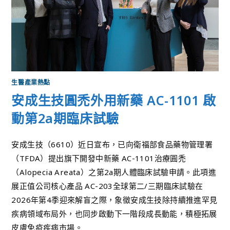
生醫產業熱點
安成生技圓禿外用新藥 AC-1101 啟
動第2a期臨床試驗
安成生技（6610）近日宣布，已向衛福部食品藥物管理署
（TFDA）提出旗下開發中新藥 AC-1101治療圓禿
（Alopecia Areata）之第2a期人體臨床試驗申請。此項進
展正值公司核心產品 AC-203全球第二/三期臨床試驗在
2026年第4季迎來解盲之際，象徵安成生技除持續推進罕見
疾病領域布局外，也同步啟動下一階段成長動能，積極拓展
皮膚免疫疾病市場。