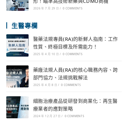
形！瞄準高技術新藥與CDMO商機
2026 年 7 月 29 日
/
0 COMMENTS
生醫專欄
醫藥法規專員(RA)的新鮮人指南：工作
性質、終極目標及所需能力！
2025 年 4 月 10 日
/
0 COMMENTS
藥廠法規人員(RA)的核心職務內容、跨
部門協力、法規挑戰解法
2025 年 4 月 8 日
/
0 COMMENTS
細胞治療產品從研發到商業化：再生醫
療業者的應對策略
2024 年 12 月 27 日
/
0 COMMENTS