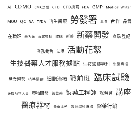
CDMO
GMP
AI
CTD撰寫
FDA
CMC法規
CTD
Medical Writer
勞發署
合作
再生醫療
MOU
QC
品管
RA
TFDA
募資
新藥開發
在職班
查驗登記
新藥
收購
學名藥
專案管理
活動花絮
業務銷售
法規
生技醫藥人才服務據點
生技醫藥專利
生醫專欄
臨床試驗
職前班
細胞治療
產業趨勢
精準醫療
講座
製藥工程師
說明會
藥物開發
藥華藥
藥廠品管人員
醫療器材
醫藥行銷
醫藥學術專員
醫藥事務