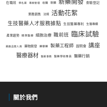
新藥開發
在職班
查驗登記
新藥
收購
學名藥
專案管理
活動花絮
業務銷售
法規
生技醫藥人才服務據點
生技醫藥專利
生醫專欄
臨床試驗
職前班
細胞治療
產業趨勢
精準醫療
講座
製藥工程師
說明會
藥物開發
藥華藥
藥廠品管人員
醫療器材
醫藥行銷
醫藥學術專員
醫藥事務
關於我們