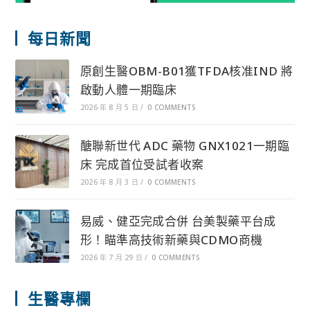
每日新聞
原創生醫OBM-B01獲TFDA核准IND 將
啟動人體一期臨床
2026 年 8 月 5 日
/
0 COMMENTS
醣聯新世代 ADC 藥物 GNX1021一期臨
床 完成首位受試者收案
2026 年 8 月 3 日
/
0 COMMENTS
易威、健亞完成合併 台美製藥平台成
形！瞄準高技術新藥與CDMO商機
2026 年 7 月 29 日
/
0 COMMENTS
生醫專欄