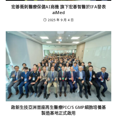
宏碁衝刺醫療保健AI商機 旗下宏碁智醫於IFA發表
aiMed
2025 年 9 月 4 日
啟新生技亞洲首座再生醫療PIC/S GMP細胞培養基
製造基地正式啟用