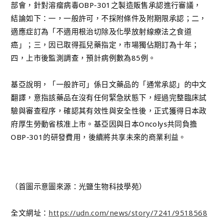
部會，針對溶瘤病毒OBP-301之製造販售承認進行審議，
結論如下：一，一般許可，不採附條件及附期限承認；二，
適應症訂為「不適用根治切除及化學放射線療法之食道
癌」；三，因已取得孤兒藥指定，市場獨佔期訂為十年；
四，上市後監測調查，預計病例數為85例。
基亞說明，「一般許可」係日文藥品的「通常承認」的中文
翻譯，意指該藥品在沒有任何緊急狀態下，經過完整臨床試
驗與審查程序，確認其有效性與安全性後，正式獲得日本政
府厚生勞動省核准上市。基亞因與日本Oncolys共同負擔
OBP-301的研發費用，後續將共享未來的商業利益。
（首圖示意圖來源：光鹽生物科技學苑）
全文網址：
https://udn.com/news/story/7241/9518568