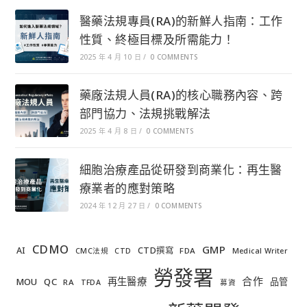
醫藥法規專員(RA)的新鮮人指南：工作
性質、終極目標及所需能力！
2025 年 4 月 10 日
/
0 COMMENTS
藥廠法規人員(RA)的核心職務內容、跨
部門協力、法規挑戰解法
2025 年 4 月 8 日
/
0 COMMENTS
細胞治療產品從研發到商業化：再生醫
療業者的應對策略
2024 年 12 月 27 日
/
0 COMMENTS
CDMO
GMP
AI
CTD撰寫
FDA
CMC法規
CTD
Medical Writer
勞發署
合作
再生醫療
MOU
QC
品管
RA
TFDA
募資