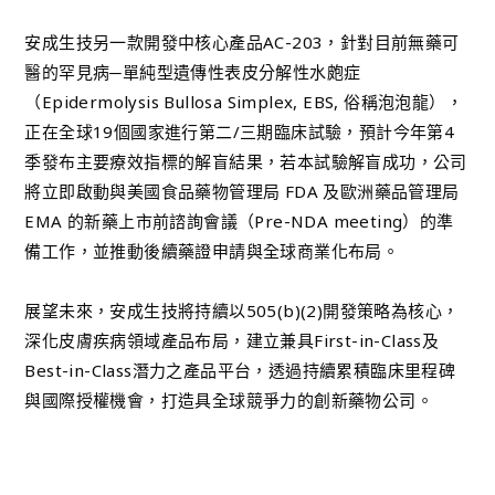
安成生技另一款開發中核心產品AC-203，針對目前無藥可
醫的罕見病─單純型遺傳性表皮分解性水皰症
（Epidermolysis Bullosa Simplex, EBS, 俗稱泡泡龍），
正在全球19個國家進行第二/三期臨床試驗，預計今年第4
季發布主要療效指標的解盲結果，若本試驗解盲成功，公司
將立即啟動與美國食品藥物管理局 FDA 及歐洲藥品管理局
EMA 的新藥上市前諮詢會議（Pre-NDA meeting）的準
備工作，並推動後續藥證申請與全球商業化布局。
展望未來，安成生技將持續以505(b)(2)開發策略為核心，
深化皮膚疾病領域產品布局，建立兼具First-in-Class及
Best-in-Class潛力之產品平台，透過持續累積臨床里程碑
與國際授權機會，打造具全球競爭力的創新藥物公司。