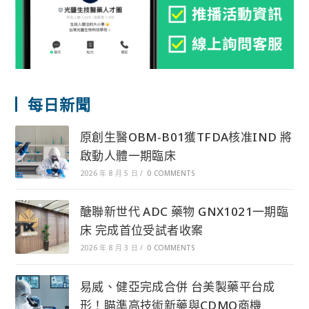
每日新聞
原創生醫OBM-B01獲TFDA核准IND 將
啟動人體一期臨床
2026 年 8 月 5 日
/
0 COMMENTS
醣聯新世代 ADC 藥物 GNX1021一期臨
床 完成首位受試者收案
2026 年 8 月 3 日
/
0 COMMENTS
易威、健亞完成合併 台美製藥平台成
形！瞄準高技術新藥與CDMO商機