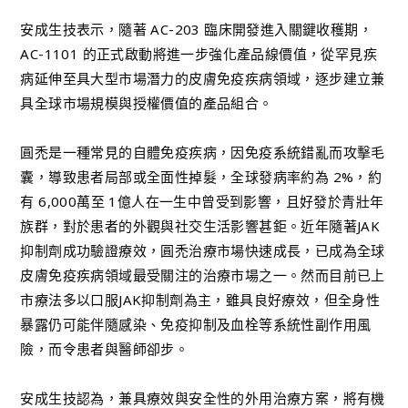
安成生技表示，隨著 AC-203 臨床開發進入關鍵收穫期，
AC-1101 的正式啟動將進一步強化產品線價值，從罕見疾
病延伸至具大型市場潛力的皮膚免疫疾病領域，逐步建立兼
具全球市場規模與授權價值的產品組合。
圓禿是一種常見的自體免疫疾病，因免疫系統錯亂而攻擊毛
囊，導致患者局部或全面性掉髮，全球發病率約為 2%，約
有 6,000萬至 1億人在一生中曾受到影響，且好發於青壯年
族群，對於患者的外觀與社交生活影響甚鉅。近年隨著JAK
抑制劑成功驗證療效，圓禿治療市場快速成長，已成為全球
皮膚免疫疾病領域最受關注的治療市場之一。然而目前已上
市療法多以口服JAK抑制劑為主，雖具良好療效，但全身性
暴露仍可能伴隨感染、免疫抑制及血栓等系統性副作用風
險，而令患者與醫師卻步。
安成生技認為，兼具療效與安全性的外用治療方案，將有機