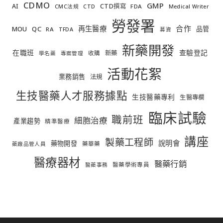
CDMO
GMP
AI
CTD撰寫
FDA
CMC法規
CTD
Medical Writer
勞發署
合作
再生醫療
MOU
QC
品管
RA
TFDA
募資
新藥開發
在職班
查驗登記
新藥
收購
學名藥
專案管理
活動花絮
業務銷售
法規
生技醫藥人才服務據點
生技醫藥專利
生醫專欄
臨床試驗
職前班
細胞治療
產業趨勢
精準醫療
講座
製藥工程師
說明會
藥物開發
藥華藥
藥廠品管人員
醫療器材
醫藥行銷
醫藥學術專員
醫藥事務