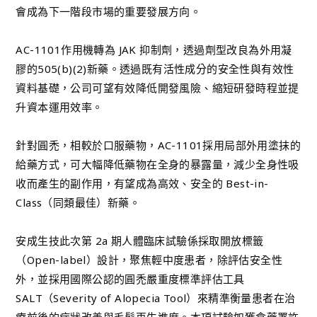
會成為下一階段市場的重要發展方向。
AC-1101作用機轉為 JAK 抑制劑，透過劑型改良為外用凝
膠的505(b)(2)新藥。透過既有活性成分的安全性與有效性
資料基礎，公司可望有效降低開發風險、縮短研發時程並提
升資本運用效率。
針對圓禿，相較於口服藥物，AC-1101採用局部外用塗抹的
給藥方式，可大幅降低藥物在全身的暴露量，減少全身性吸
收而產生的副作用，有望成為高效、安全的 Best-in-
Class（同類最佳）新藥。
安成生技此次第 2a 期人體臨床試驗係採取開放標籤
（Open-label）設計，聚焦輕中度患者，除評估安全性
外，並採用國際公認的圓禿嚴重度標準評估工具
SALT（Severity of Alopecia Tool）來精準衡量患者在治
療前後的症狀改善與毛髮再生進度。本項試驗如獲食藥署許