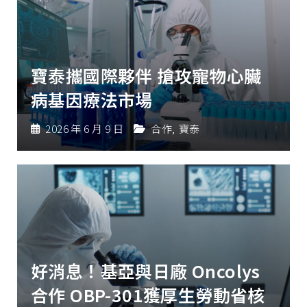
寶泰攜國際夥伴 搶攻寵物心臟
病基因療法市場
2026 年 6 月 9 日
合作
,
寶泰
好消息！基亞與日廠 Oncolys
合作 OBP-301獲厚生勞動省核