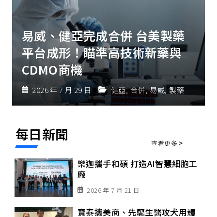
易威、健亞完成合併 台美製藥
平台成形！瞄準高技術新藥與
CDMO商機
2026 年 7 月 29 日
健亞
,
合併
,
易威
,
製藥
每日新聞
查看更多
>
樂迦攜手和碩 打造AI智慧細胞工
廠
2026 年 7 月 21 日
寶泰攜美商、先驅生醫攻犬用體