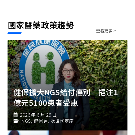
國家醫藥政策趨勢
查看更多
>
健保擴大NGS給付癌別 挹注1
億元5100患者受惠
2026 年 6 月 26 日
NGS
,
健保署
,
次世代定序