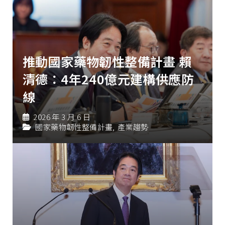
推動國家藥物韌性整備計畫 賴
清德：4年240億元建構供應防
線
2026 年 3 月 6 日
國家藥物韌性整備計畫
,
產業趨勢