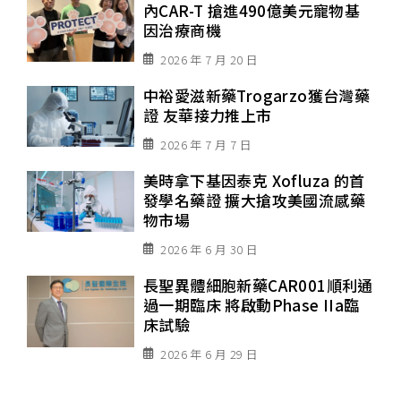
內CAR-T 搶進490億美元寵物基
因治療商機
2026 年 7 月 20 日
中裕愛滋新藥Trogarzo獲台灣藥
證 友華接力推上市
2026 年 7 月 7 日
美時拿下基因泰克 Xofluza 的首
發學名藥證 擴大搶攻美國流感藥
物市場
2026 年 6 月 30 日
長聖異體細胞新藥CAR001順利通
過一期臨床 將啟動Phase IIa臨
床試驗
2026 年 6 月 29 日