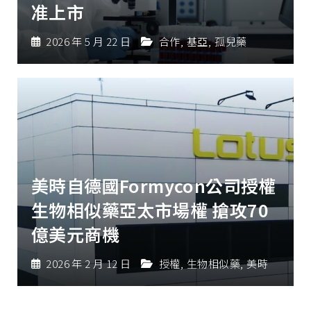
准上市
2026 年 5 月 22 日
合作
,
基亞
,
孤兒藥
美時自德國Formycon公司授權
生物相似藥亞太市場權 搶攻70
億美元商機
2026 年 2 月 12 日
授權
,
生物相似藥
,
美時