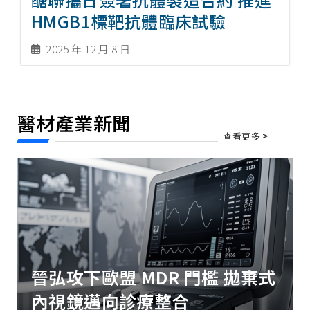
HMGB1標靶抗體臨床試驗
2025 年 12 月 8 日
醫材產業新聞
查看更多
>
晉弘攻下歐盟 MDR 門檻 拋棄式
內視鏡邁向診療整合