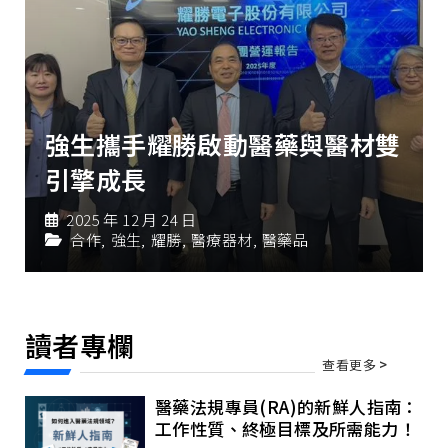
強生攜手耀勝啟動醫藥與醫材雙
引擎成長
2025 年 12 月 24 日
合作
,
強生
,
耀勝
,
醫療器材
,
醫藥品
讀者專欄
查看更多
>
醫藥法規專員(RA)的新鮮人指南：
工作性質、終極目標及所需能力！