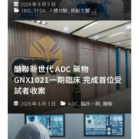
2026 年 8 月 5 日
IND
,
TFDA
,
人體試驗
,
原創生醫
醣聯新世代 ADC 藥物
GNX1021一期臨床 完成首位受
試者收案
2026 年 8 月 3 日
ADC
,
臨床一期
,
醣聯