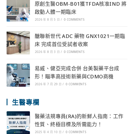
原創生醫OBM-B01獲TFDA核准IND 將
啟動人體一期臨床
2026 年 8 月 5 日
/
0 COMMENTS
醣聯新世代 ADC 藥物 GNX1021一期臨
床 完成首位受試者收案
2026 年 8 月 3 日
/
0 COMMENTS
易威、健亞完成合併 台美製藥平台成
形！瞄準高技術新藥與CDMO商機
2026 年 7 月 29 日
/
0 COMMENTS
生醫專欄
醫藥法規專員(RA)的新鮮人指南：工作
性質、終極目標及所需能力！
2025 年 4 月 10 日
/
0 COMMENTS