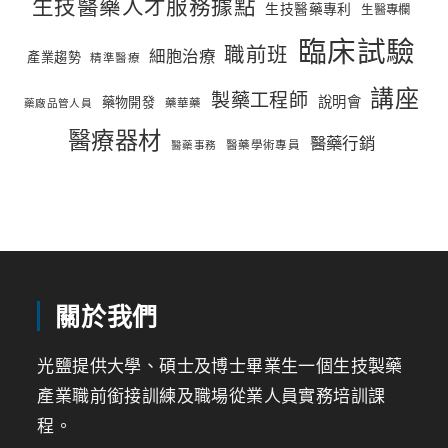
生技醫藥人才服務據點
生技醫藥專利
生醫專欄
臨床試驗
職前班
細胞治療
產業趨勢
精準醫療
講座
製藥工程師
說明會
藥物開發
藥華藥
藥廠品管人員
醫療器材
醫藥行銷
醫藥學術專員
醫藥事務
關於我們
光鹽提供大學、碩士及博士畢業生一個生技製藥
產業職前銜接訓練及職場從業人員實務培訓課
程。