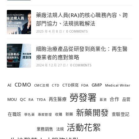
藥廠法規人員(RA)的核心職務內容、跨
部門協力、法規挑戰解法
2025 年 4 月 8 日
/
0 COMMENTS
細胞治療產品從研發到商業化：再生醫
療業者的應對策略
2024 年 12 月 27 日
/
0 COMMENTS
CDMO
GMP
AI
CTD撰寫
FDA
CMC法規
CTD
Medical Writer
勞發署
合作
再生醫療
MOU
QC
品管
RA
TFDA
募資
新藥開發
在職班
查驗登記
新藥
收購
學名藥
專案管理
活動花絮
業務銷售
法規