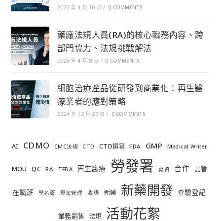
2025 年 4 月 10 日
/
0 COMMENTS
藥廠法規人員(RA)的核心職務內容、跨
部門協力、法規挑戰解法
2025 年 4 月 8 日
/
0 COMMENTS
細胞治療產品從研發到商業化：再生醫
療業者的應對策略
2024 年 12 月 27 日
/
0 COMMENTS
CDMO
GMP
AI
CTD撰寫
FDA
CMC法規
CTD
Medical Writer
勞發署
合作
再生醫療
MOU
QC
品管
RA
TFDA
募資
新藥開發
在職班
查驗登記
新藥
收購
學名藥
專案管理
活動花絮
業務銷售
法規