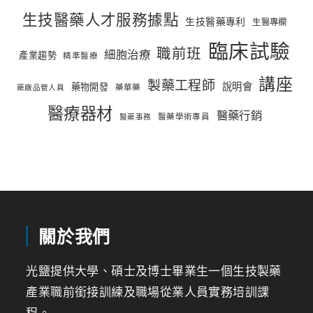
生技醫藥人才服務據點
生技醫藥專利
生醫專欄
臨床試驗
職前班
細胞治療
產業趨勢
精準醫療
講座
製藥工程師
說明會
藥物開發
藥華藥
藥廠品管人員
醫療器材
醫藥行銷
醫藥學術專員
醫藥事務
關於我們
光鹽提供大學、碩士及博士畢業生一個生技製藥
產業職前銜接訓練及職場從業人員實務培訓課
程。