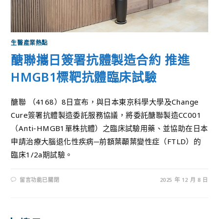
生醫產業熱點
醣聯攜日簽署抗體製造合約 推進
HMGB1標靶抗體臨床試驗
醣聯 （4168）8日宣布，與日本東京科學大學及Change
Cure簽署抗體製造委託服務協議，將委託醣聯製造CC001
（Anti-HMGB1單株抗體）之臨床試驗用藥、並協助在日本
申請治療大腦退化性疾病─前額葉顳葉變性症（FTLD）的
臨床1/2a期試驗。
留言功能已關閉
2025 年 12 月 8 日