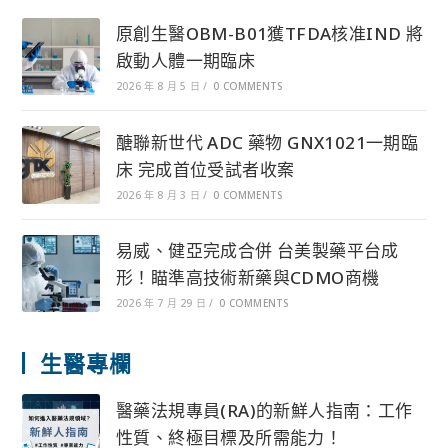
原創生醫OBM-B01獲TFDA核准IND 將
啟動人體一期臨床
2026 年 8 月 5 日
/
0 COMMENTS
醣聯新世代 ADC 藥物 GNX1021一期臨
床 完成首位受試者收案
2026 年 8 月 3 日
/
0 COMMENTS
易威、健亞完成合併 台美製藥平台成
形！瞄準高技術新藥與CDMO商機
2026 年 7 月 29 日
/
0 COMMENTS
生醫專欄
醫藥法規專員(RA)的新鮮人指南：工作
性質、終極目標及所需能力！