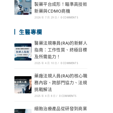
製藥平台成形！瞄準高技術
新藥與CDMO商機
2026 年 7 月 29 日
/
0 COMMENTS
生醫專欄
醫藥法規專員(RA)的新鮮人
指南：工作性質、終極目標
及所需能力！
2025 年 4 月 10 日
/
0 COMMENTS
藥廠法規人員(RA)的核心職
務內容、跨部門協力、法規
挑戰解法
2025 年 4 月 8 日
/
0 COMMENTS
細胞治療產品從研發到商業