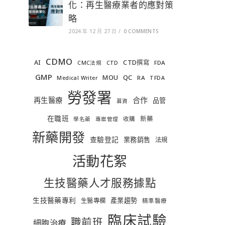
化：再生醫療業者的應對策
略
2024 年 12 月 27 日
/
0 COMMENTS
CDMO
AI
CTD撰寫
FDA
CMC法規
CTD
GMP
MOU
QC
RA
Medical Writer
TFDA
勞發署
合作
再生醫療
品管
募資
在職班
新藥
收購
學名藥
專案管理
新藥開發
查驗登記
業務銷售
法規
活動花絮
生技醫藥人才服務據點
生技醫藥專利
產業趨勢
生醫專欄
精準醫療
臨床試驗
職前班
細胞治療