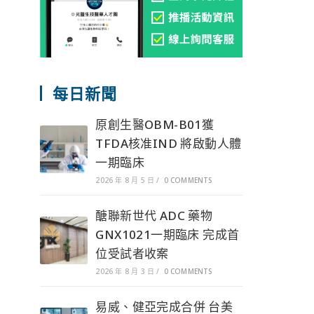
每日新聞
原創生醫OBM-B01獲
TFDA核准IND 將啟動人體
一期臨床
2026 年 8 月 5 日
/
0 COMMENTS
醣聯新世代 ADC 藥物
GNX1021一期臨床 完成首
位受試者收案
2026 年 8 月 3 日
/
0 COMMENTS
易威、健亞完成合併 台美