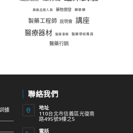
藥物開發
藥華藥
藥廠品管人員
講座
製藥工程師
說明會
醫療器材
醫藥學術專員
醫藥事務
醫藥行銷
聯絡我們
地址
訓據
110台北市信義區光復南
路495號9樓之5
電話