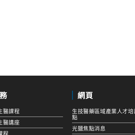
務
網頁
生醫課程
生技醫藥區域產業人才培
點
生醫講座
光鹽焦點消息
課程