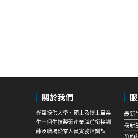
關於我們
服
光鹽提供大學、碩士及博士畢業
最新
生一個生技製藥產業職前銜接訓
最新
練及職場從業人員實務培訓課
預約