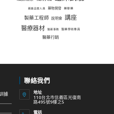
藥物開發
藥華藥
藥廠品管人員
講座
製藥工程師
說明會
醫療器材
醫藥學術專員
醫藥事務
醫藥行銷
聯絡我們
地址
訓據
110台北市信義區光復南
路495號9樓之5
電話