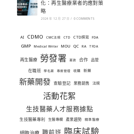
化：再生醫療業者的應對策
略
2024 年 12 月 27 日
/
0 COMMENTS
CDMO
AI
CTD撰寫
FDA
CMC法規
CTD
GMP
MOU
QC
RA
Medical Writer
TFDA
勞發署
合作
再生醫療
品管
募資
在職班
新藥
收購
學名藥
專案管理
新藥開發
查驗登記
業務銷售
法規
活動花絮
生技醫藥人才服務據點
生技醫藥專利
產業趨勢
生醫專欄
精準醫療
臨床試驗
職前班
細胞治療