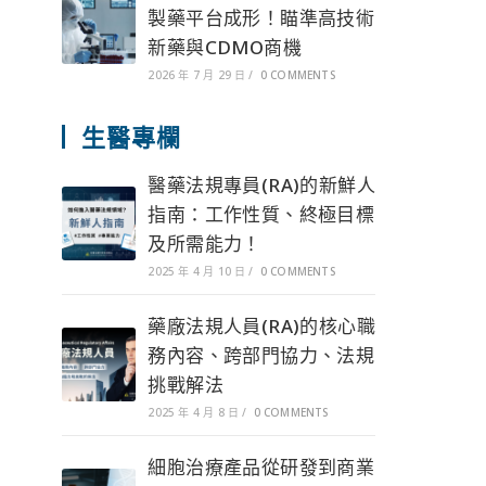
製藥平台成形！瞄準高技術
新藥與CDMO商機
2026 年 7 月 29 日
/
0 COMMENTS
生醫專欄
醫藥法規專員(RA)的新鮮人
指南：工作性質、終極目標
及所需能力！
2025 年 4 月 10 日
/
0 COMMENTS
藥廠法規人員(RA)的核心職
務內容、跨部門協力、法規
挑戰解法
2025 年 4 月 8 日
/
0 COMMENTS
細胞治療產品從研發到商業