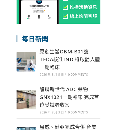
每日新聞
原創生醫OBM-B01獲
TFDA核准IND 將啟動人體
一期臨床
2026 年 8 月 5 日
/
0 COMMENTS
醣聯新世代 ADC 藥物
GNX1021一期臨床 完成首
位受試者收案
2026 年 8 月 3 日
/
0 COMMENTS
易威、健亞完成合併 台美