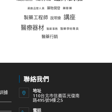
藥物開發
藥華藥
藥廠品管人員
講座
製藥工程師
說明會
醫療器材
醫藥學術專員
醫藥事務
醫藥行銷
聯絡我們
地址
訓據
110台北市信義區光復南
路495號9樓之5
電話