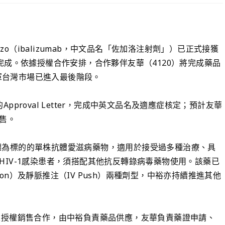
rzo（ibalizumab，中文品名「佐加洛注射劑」）已正式接獲
完成。依據授權合作安排，合作夥伴友華（4120）將完成藥品
進軍台灣市場已進入最後階段。
的Approval Letter，完成中英文品名及適應症核定；預計友華
售。
4受體為標的的單株抗體愛滋病藥物，適用於接受過多種治療、具
IV-1感染患者，須搭配其他抗反轉錄病毒藥物使用。該藥已
sion）及靜脈推注（IV Push）兩種劑型，中裕亦持續推進其他
台灣獨家授權銷售合作，由中裕負責藥品供應，友華負責藥證申請、