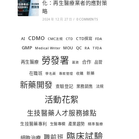
化：再生醫療業者的應對策
略
2024 年 12 月 27 日
/
0 COMMENTS
CDMO
AI
CTD撰寫
FDA
CMC法規
CTD
GMP
MOU
QC
RA
Medical Writer
TFDA
勞發署
合作
再生醫療
品管
募資
在職班
新藥
收購
學名藥
專案管理
新藥開發
查驗登記
業務銷售
法規
活動花絮
生技醫藥人才服務據點
生技醫藥專利
產業趨勢
生醫專欄
精準醫療
臨床試驗
職前班
細胞治療