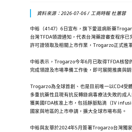
資料來源：2026-07-06 /
工商時報 杜蕙蓉
中裕（4147）6日宣布，旗下愛滋病新藥Troga
台灣TFDA領證通知，代表台灣藥證審查程序已
許可證領取及相關上市作業，Trogarzo正式
中裕表示，Trogarzo今年6月已取得TFDA核發
完成領證及市場準備工作後，即可展開推廣與銷
Trogarzo為全球首創、也是目前唯一以CD
多重抗藥性且現有抗反轉錄病毒療法失敗的成人H
獲美國FDA核准上市，包括靜脈點滴（IV infu
國家與地區的上市申請，擴大全球市場布局。
中裕與友華於2024年5月簽署Trogarzo