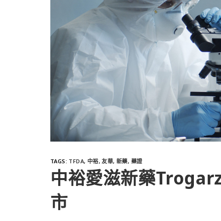
TAGS
:
TFDA
,
中裕
,
友華
,
新藥
,
藥證
中裕愛滋新藥Troga
市