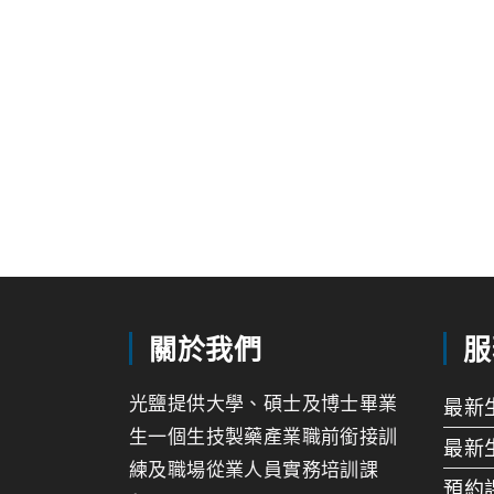
關於我們
服
光鹽提供大學、碩士及博士畢業
最新
生一個生技製藥產業職前銜接訓
最新
練及職場從業人員實務培訓課
預約