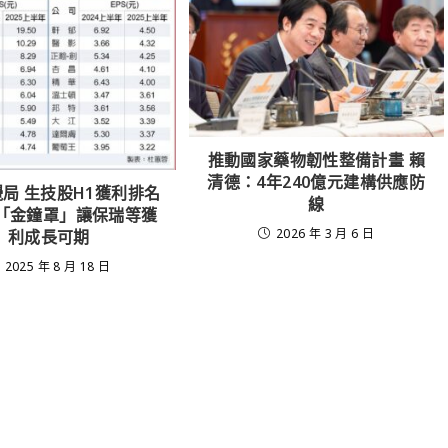
推動國家藥物韌性整備計畫 賴
清德：4年240億元建構供應防
局 生技股H1獲利排名
線
 「金鐘罩」讓保瑞等獲
2026 年 3 月 6 日
利成長可期
2025 年 8 月 18 日