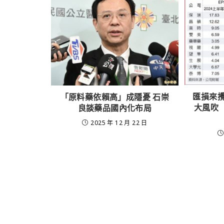
匯損來攪
「原料藥依賴高」成隱憂 石崇
大風吹
良談藥品國內化布局
2025 年 12 月 22 日