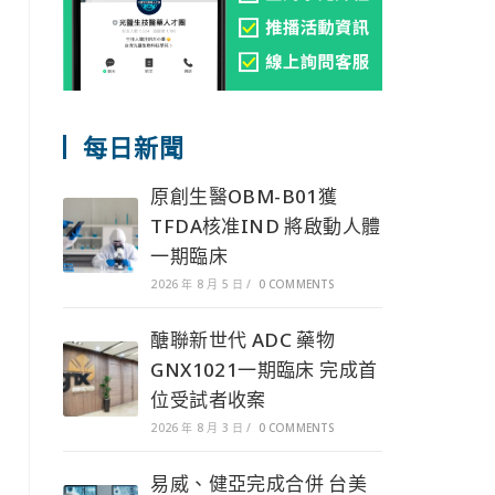
每日新聞
原創生醫OBM-B01獲
TFDA核准IND 將啟動人體
一期臨床
2026 年 8 月 5 日
/
0 COMMENTS
醣聯新世代 ADC 藥物
GNX1021一期臨床 完成首
位受試者收案
2026 年 8 月 3 日
/
0 COMMENTS
易威、健亞完成合併 台美