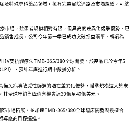
症及特殊專科藥品領域，擁有完整醫院通路及市場經驗，可望
末線治療市場，雖患者規模相對有限，但具高度差異化競爭優勢，已
品銷售成長，公司今年第一季已成功突破損益兩平、轉虧為
HIV雙抗體療法TMB-365/380全球開發。該產品已於今年5
案（LPI），預計年底進行期中數據分析。
M），具備免病毒敏感性篩選的潛在差異化優勢，瞄準規模遠大於末
，其全球年銷售峰值有機會達30億至40億美元。
國際市場拓展，並加速TMB-365/380全球臨床開發與授權合
療領導廠商目標邁進。