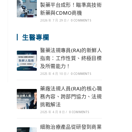
製藥平台成形！瞄準高技術
新藥與CDMO商機
2026 年 7 月 29 日
/
0 COMMENTS
生醫專欄
醫藥法規專員(RA)的新鮮人
指南：工作性質、終極目標
及所需能力！
2025 年 4 月 10 日
/
0 COMMENTS
藥廠法規人員(RA)的核心職
務內容、跨部門協力、法規
挑戰解法
2025 年 4 月 8 日
/
0 COMMENTS
細胞治療產品從研發到商業