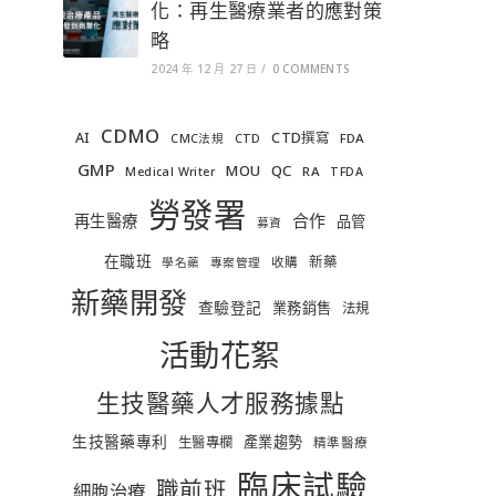
化：再生醫療業者的應對策
略
2024 年 12 月 27 日
/
0 COMMENTS
CDMO
AI
CTD撰寫
FDA
CMC法規
CTD
GMP
MOU
QC
RA
Medical Writer
TFDA
勞發署
合作
再生醫療
品管
募資
在職班
新藥
收購
學名藥
專案管理
新藥開發
查驗登記
業務銷售
法規
活動花絮
生技醫藥人才服務據點
生技醫藥專利
產業趨勢
生醫專欄
精準醫療
臨床試驗
職前班
細胞治療