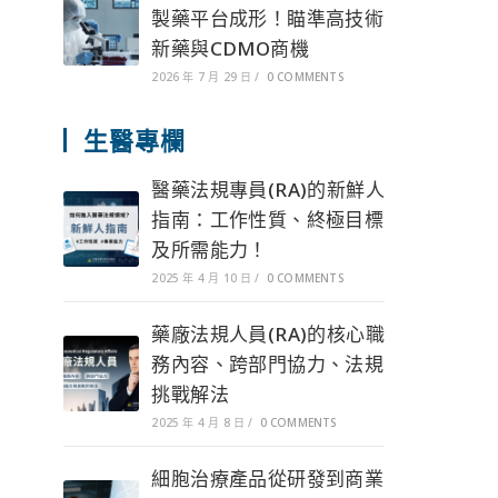
製藥平台成形！瞄準高技術
新藥與CDMO商機
2026 年 7 月 29 日
/
0 COMMENTS
生醫專欄
醫藥法規專員(RA)的新鮮人
指南：工作性質、終極目標
及所需能力！
2025 年 4 月 10 日
/
0 COMMENTS
藥廠法規人員(RA)的核心職
務內容、跨部門協力、法規
挑戰解法
2025 年 4 月 8 日
/
0 COMMENTS
細胞治療產品從研發到商業