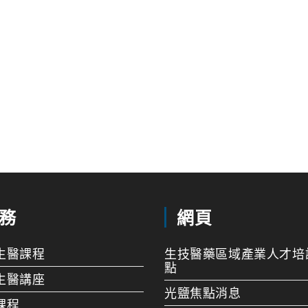
務
網頁
生醫課程
生技醫藥區域產業人才培
點
生醫講座
光鹽焦點消息
課程