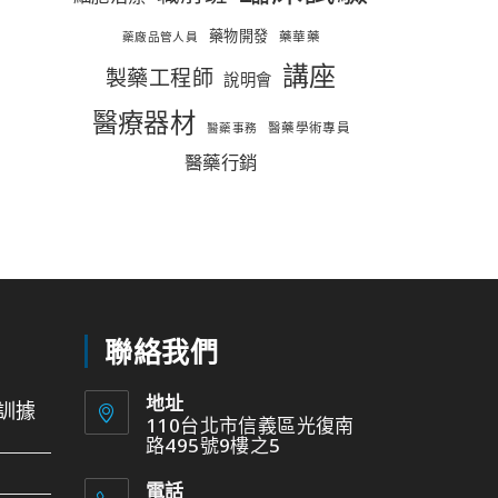
藥物開發
藥華藥
藥廠品管人員
講座
製藥工程師
說明會
醫療器材
醫藥學術專員
醫藥事務
醫藥行銷
聯絡我們
地址
訓據
110台北市信義區光復南
路495號9樓之5
電話