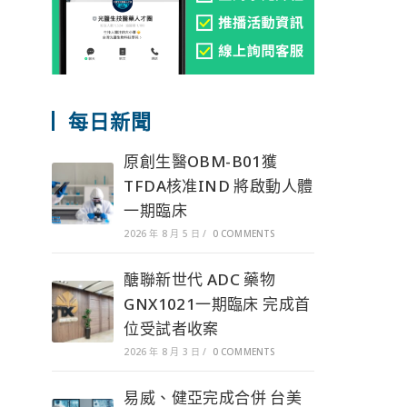
每日新聞
原創生醫OBM-B01獲
TFDA核准IND 將啟動人體
一期臨床
2026 年 8 月 5 日
/
0 COMMENTS
醣聯新世代 ADC 藥物
GNX1021一期臨床 完成首
位受試者收案
2026 年 8 月 3 日
/
0 COMMENTS
易威、健亞完成合併 台美