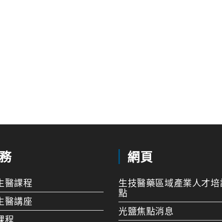
務
網頁
生醫課程
生技醫藥區域產業人才培
點
生醫講座
光鹽焦點消息
課程