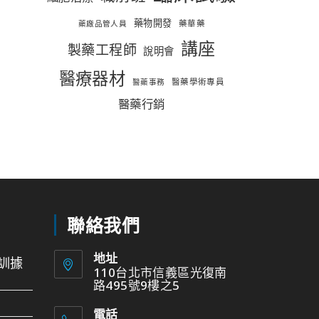
藥物開發
藥華藥
藥廠品管人員
講座
製藥工程師
說明會
醫療器材
醫藥學術專員
醫藥事務
醫藥行銷
聯絡我們
地址
訓據
110台北市信義區光復南
路495號9樓之5
電話