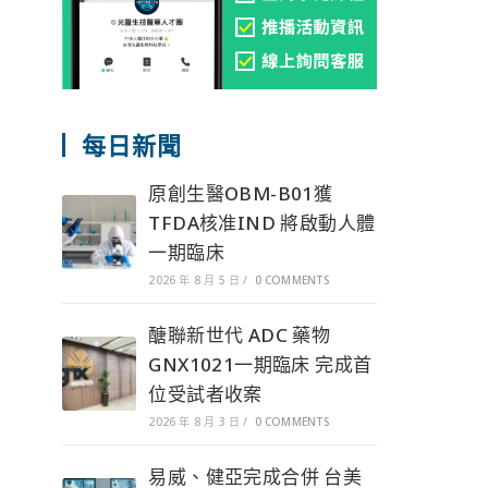
每日新聞
原創生醫OBM-B01獲
TFDA核准IND 將啟動人體
一期臨床
2026 年 8 月 5 日
/
0 COMMENTS
醣聯新世代 ADC 藥物
GNX1021一期臨床 完成首
位受試者收案
2026 年 8 月 3 日
/
0 COMMENTS
易威、健亞完成合併 台美