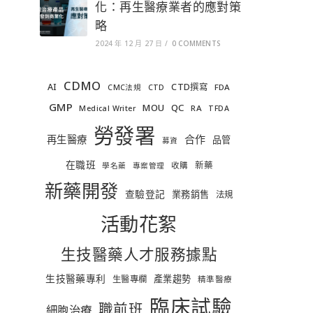
化：再生醫療業者的應對策
略
2024 年 12 月 27 日
/
0 COMMENTS
CDMO
AI
CTD撰寫
FDA
CMC法規
CTD
GMP
MOU
QC
RA
Medical Writer
TFDA
勞發署
合作
再生醫療
品管
募資
在職班
新藥
收購
學名藥
專案管理
新藥開發
查驗登記
業務銷售
法規
活動花絮
生技醫藥人才服務據點
生技醫藥專利
產業趨勢
生醫專欄
精準醫療
臨床試驗
職前班
細胞治療