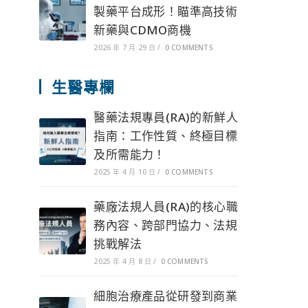
製藥平台成形！瞄準高技術
新藥與CDMO商機
2026 年 7 月 29 日
/
0 COMMENTS
生醫專欄
醫藥法規專員(RA)的新鮮人
指南：工作性質、終極目標
及所需能力！
2025 年 4 月 10 日
/
0 COMMENTS
藥廠法規人員(RA)的核心職
務內容、跨部門協力、法規
挑戰解法
2025 年 4 月 8 日
/
0 COMMENTS
細胞治療產品從研發到商業