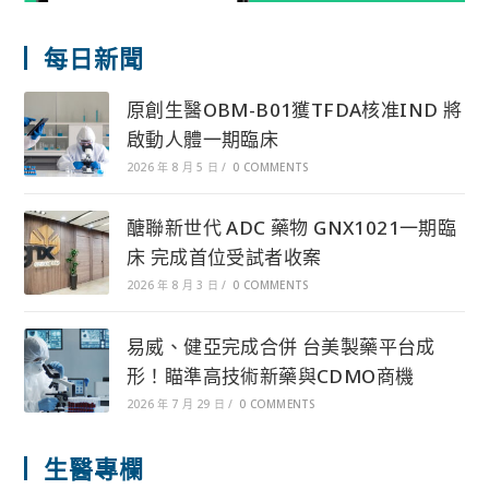
每日新聞
原創生醫OBM-B01獲TFDA核准IND 將
啟動人體一期臨床
2026 年 8 月 5 日
/
0 COMMENTS
醣聯新世代 ADC 藥物 GNX1021一期臨
床 完成首位受試者收案
2026 年 8 月 3 日
/
0 COMMENTS
易威、健亞完成合併 台美製藥平台成
形！瞄準高技術新藥與CDMO商機
2026 年 7 月 29 日
/
0 COMMENTS
生醫專欄