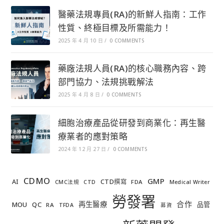
醫藥法規專員(RA)的新鮮人指南：工作
性質、終極目標及所需能力！
2025 年 4 月 10 日
/
0 COMMENTS
藥廠法規人員(RA)的核心職務內容、跨
部門協力、法規挑戰解法
2025 年 4 月 8 日
/
0 COMMENTS
細胞治療產品從研發到商業化：再生醫
療業者的應對策略
2024 年 12 月 27 日
/
0 COMMENTS
CDMO
GMP
AI
CTD撰寫
FDA
CMC法規
CTD
Medical Writer
勞發署
合作
再生醫療
MOU
QC
品管
RA
TFDA
募資