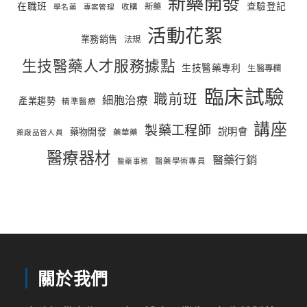
新藥開發
在職班
查驗登記
新藥
收購
學名藥
專案管理
活動花絮
業務銷售
法規
生技醫藥人才服務據點
生技醫藥專利
生醫專欄
臨床試驗
職前班
細胞治療
產業趨勢
精準醫療
講座
製藥工程師
說明會
藥物開發
藥華藥
藥廠品管人員
醫療器材
醫藥行銷
醫藥學術專員
醫藥事務
關於我們