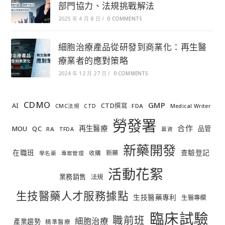
部門協力、法規挑戰解法
2025 年 4 月 8 日
/
0 COMMENTS
細胞治療產品從研發到商業化：再生醫
療業者的應對策略
2024 年 12 月 27 日
/
0 COMMENTS
CDMO
GMP
AI
CTD撰寫
FDA
CMC法規
CTD
Medical Writer
勞發署
合作
再生醫療
MOU
QC
品管
RA
TFDA
募資
新藥開發
在職班
查驗登記
新藥
收購
學名藥
專案管理
活動花絮
業務銷售
法規
生技醫藥人才服務據點
生技醫藥專利
生醫專欄
臨床試驗
職前班
細胞治療
產業趨勢
精準醫療