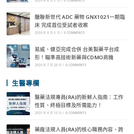
2026 年 8 月 5 日
/
0 COMMENTS
醣聯新世代 ADC 藥物 GNX1021一期臨
床 完成首位受試者收案
2026 年 8 月 3 日
/
0 COMMENTS
易威、健亞完成合併 台美製藥平台成
形！瞄準高技術新藥與CDMO商機
2026 年 7 月 29 日
/
0 COMMENTS
生醫專欄
醫藥法規專員(RA)的新鮮人指南：工作
性質、終極目標及所需能力！
2025 年 4 月 10 日
/
0 COMMENTS
藥廠法規人員(RA)的核心職務內容、跨