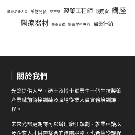
講座
製藥工程師
說明會
藥物開發
藥華藥
藥廠品管人員
醫療器材
醫藥行銷
醫藥學術專員
醫藥事務
關於我們
光鹽提供大學、碩士及博士畢業生一個生技製藥
產業職前銜接訓練及職場從業人員實務培訓課
程。
未來光鹽更期待可以辦理職涯規劃、就業建議以
及企業人才供需整合的進階服務，也希望從課程