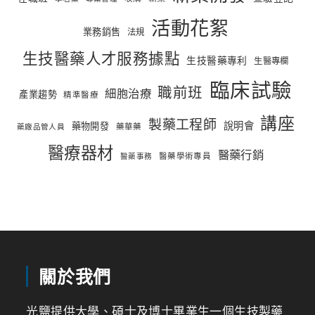
活動花絮
業務銷售
法規
生技醫藥人才服務據點
生技醫藥專利
生醫專欄
臨床試驗
職前班
細胞治療
產業趨勢
精準醫療
講座
製藥工程師
說明會
藥物開發
藥華藥
藥廠品管人員
醫療器材
醫藥行銷
醫藥學術專員
醫藥事務
關於我們
光鹽提供大學、碩士及博士畢業生一個生技製藥