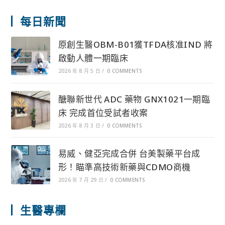
每日新聞
原創生醫OBM-B01獲TFDA核准IND 將
啟動人體一期臨床
2026 年 8 月 5 日
/
0 COMMENTS
醣聯新世代 ADC 藥物 GNX1021一期臨
床 完成首位受試者收案
2026 年 8 月 3 日
/
0 COMMENTS
易威、健亞完成合併 台美製藥平台成
形！瞄準高技術新藥與CDMO商機
2026 年 7 月 29 日
/
0 COMMENTS
生醫專欄