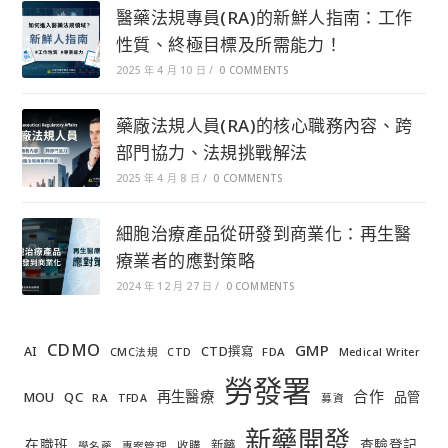
醫藥法規專員(RA)的新鮮人指南：工作
性質、終極目標及所需能力！
2025 年 4 月 10 日
/
0 COMMENTS
藥廠法規人員(RA)的核心職務內容、跨
部門協力、法規挑戰解法
2025 年 4 月 8 日
/
0 COMMENTS
細胞治療產品從研發到商業化：再生醫
療業者的應對策略
2024 年 12 月 27 日
/
0 COMMENTS
CDMO
GMP
AI
CTD撰寫
FDA
CMC法規
CTD
Medical Writer
勞發署
合作
再生醫療
MOU
QC
品管
RA
TFDA
募資
新藥開發
在職班
查驗登記
新藥
收購
學名藥
專案管理