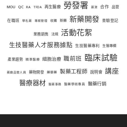
勞發署
合作
再生醫療
MOU
QC
品管
RA
TFDA
募資
新藥開發
在職班
查驗登記
新藥
收購
學名藥
專案管理
活動花絮
業務銷售
法規
生技醫藥人才服務據點
生技醫藥專利
生醫專欄
臨床試驗
職前班
細胞治療
產業趨勢
精準醫療
講座
製藥工程師
說明會
藥物開發
藥華藥
藥廠品管人員
醫療器材
醫藥行銷
醫藥學術專員
醫藥事務