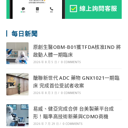
每日新聞
原創生醫OBM-B01獲TFDA核准IND 將
啟動人體一期臨床
2026 年 8 月 5 日
/
0 COMMENTS
醣聯新世代 ADC 藥物 GNX1021一期臨
床 完成首位受試者收案
2026 年 8 月 3 日
/
0 COMMENTS
易威、健亞完成合併 台美製藥平台成
形！瞄準高技術新藥與CDMO商機
2026 年 7 月 29 日
/
0 COMMENTS