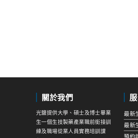
關於我們
服
光鹽提供大學、碩士及博士畢業
最新
生一個生技製藥產業職前銜接訓
最新
練及職場從業人員實務培訓課
預約