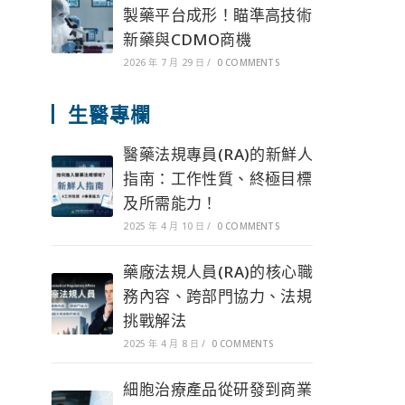
製藥平台成形！瞄準高技術
新藥與CDMO商機
2026 年 7 月 29 日
/
0 COMMENTS
生醫專欄
醫藥法規專員(RA)的新鮮人
指南：工作性質、終極目標
及所需能力！
2025 年 4 月 10 日
/
0 COMMENTS
藥廠法規人員(RA)的核心職
務內容、跨部門協力、法規
挑戰解法
2025 年 4 月 8 日
/
0 COMMENTS
細胞治療產品從研發到商業