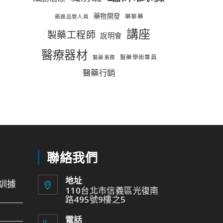
藥物開發
藥華藥
藥廠品管人員
講座
製藥工程師
說明會
醫療器材
醫藥學術專員
醫藥事務
醫藥行銷
聯絡我們
地址
訓據
110台北市信義區光復南
路495號9樓之5
電話