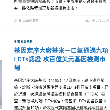
所董事會通過創新板上市案，主辦承銷商為台中銀證
券，將依時程辦理創新板掛牌上市。
留言功能已關閉
2026 年 2 月 25 日
生醫產業熱點
基因定序大廠基米一口氣通過九項
LDTs認證 攻百億美元基因檢測市
場
基因定序大廠基米（4195）17日表示，旗下癌症篩
檢、診斷、治療與預後等多項LDTs列冊檢測項目，已
於近期一次通過台灣衛生福利部食藥署（TFDA）審
查，新取得九項LDTs核准，使基米LDTs認證數量快
速提升至10項，於次世代高階基因檢測布局再創重大