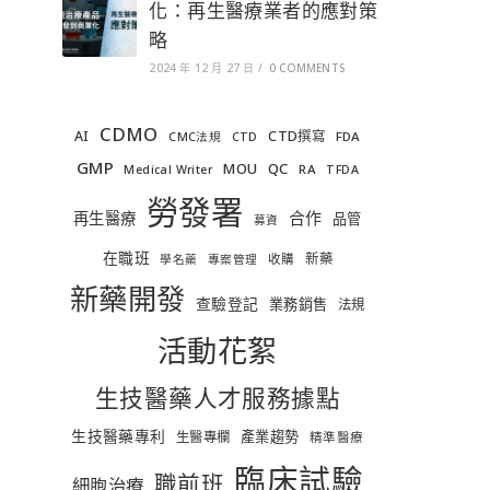
化：再生醫療業者的應對策
略
2024 年 12 月 27 日
/
0 COMMENTS
CDMO
AI
CTD撰寫
FDA
CMC法規
CTD
GMP
MOU
QC
RA
Medical Writer
TFDA
勞發署
合作
再生醫療
品管
募資
在職班
新藥
收購
學名藥
專案管理
新藥開發
查驗登記
業務銷售
法規
活動花絮
生技醫藥人才服務據點
生技醫藥專利
產業趨勢
生醫專欄
精準醫療
臨床試驗
職前班
細胞治療