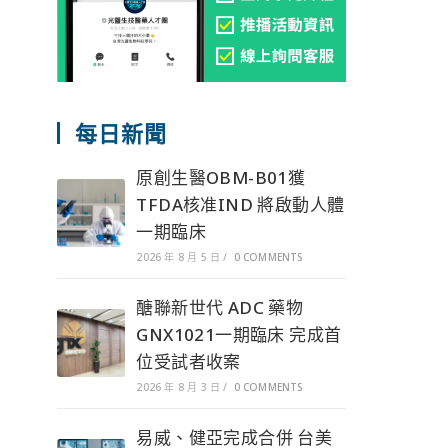
每日新聞
原創生醫OBM-B01獲
TFDA核准IND 將啟動人體
一期臨床
2026 年 8 月 5 日
/
0 COMMENTS
醣聯新世代 ADC 藥物
GNX1021一期臨床 完成首
位受試者收案
2026 年 8 月 3 日
/
0 COMMENTS
易威、健亞完成合併 台美