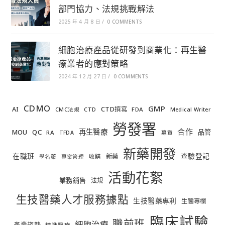
部門協力、法規挑戰解法
2025 年 4 月 8 日
/
0 COMMENTS
細胞治療產品從研發到商業化：再生醫
療業者的應對策略
2024 年 12 月 27 日
/
0 COMMENTS
CDMO
GMP
AI
CTD撰寫
FDA
CMC法規
CTD
Medical Writer
勞發署
合作
再生醫療
MOU
QC
品管
RA
TFDA
募資
新藥開發
在職班
查驗登記
新藥
收購
學名藥
專案管理
活動花絮
業務銷售
法規
生技醫藥人才服務據點
生技醫藥專利
生醫專欄
臨床試驗
職前班
細胞治療
產業趨勢