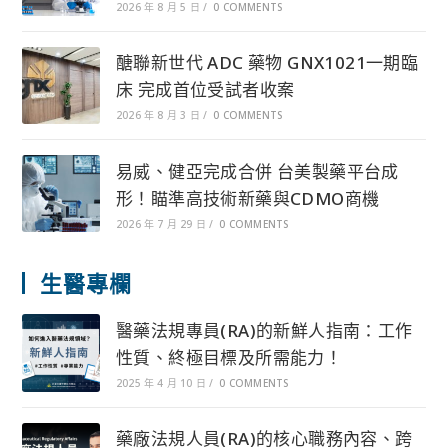
2026 年 8 月 5 日
/
0 COMMENTS
醣聯新世代 ADC 藥物 GNX1021一期臨
床 完成首位受試者收案
2026 年 8 月 3 日
/
0 COMMENTS
易威、健亞完成合併 台美製藥平台成
形！瞄準高技術新藥與CDMO商機
2026 年 7 月 29 日
/
0 COMMENTS
生醫專欄
醫藥法規專員(RA)的新鮮人指南：工作
性質、終極目標及所需能力！
2025 年 4 月 10 日
/
0 COMMENTS
藥廠法規人員(RA)的核心職務內容、跨