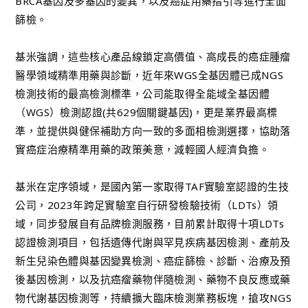
BRCA基因及多基因的變異，以及癌症用藥指引等進行全面
篩檢。
基米強調，這些核心產品線鎖定高價值、高成長的癌症腫瘤
醫學領域精準用藥與診斷，近年來WGS全基因體已成NGS
檢測技術的最高檢測標準，公司能取得全能域全基因體
（WGS）檢測認證(共629個關鍵基因)，更是業界最高標
準，並提供與健保補助方向一致的多面相檢測選擇，協助落
實癌症治療精準用藥的政策美意，減輕國人經濟負擔。
基米在定序領域，是國內第一家取得TAF實驗室認證的生技
公司，2023年跨足實驗室自行研發檢驗技術（LDTs）領
域，同步發展自有品牌檢測服務，目前累計取得十項LDTs
認證檢測項目，包括遺傳代謝與罕見疾病基因檢測、產前及
新生兒染色體與基因變異檢測、癌症篩檢、診斷、治療及預
後基因檢測，以及抗癌瘤藥物伴隨檢測、藥物不良反應或藥
物代謝基因檢測等，持續擴大臨床檢測業務板塊，搶攻NGS