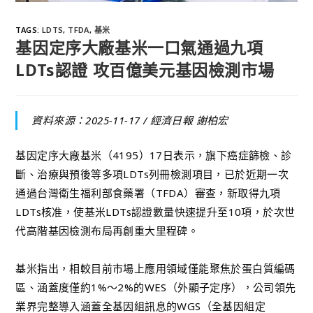
TAGS
:
LDTS
,
TFDA
,
基米
基因定序大廠基米一口氣通過九項
LDTs認證 攻百億美元基因檢測市場
資料來源：2025-11-17 /
經濟日報 謝柏宏
基因定序大廠基米（4195）17日表示，旗下癌症篩檢、診
斷、治療與預後等多項LDTs列冊檢測項目，已於近期一次
通過台灣衛生福利部食藥署（TFDA）審查，新取得九項
LDTs核准，使基米LDTs認證數量快速提升至10項，於次世
代高階基因檢測布局再創重大里程碑。
基米指出，相較目前市場上應用領域僅能聚焦於蛋白質編碼
區、涵蓋度僅約1%～2%的WES（外顯子定序），公司領先
業界完整導入涵蓋全基因組訊息的WGS（全基因組定