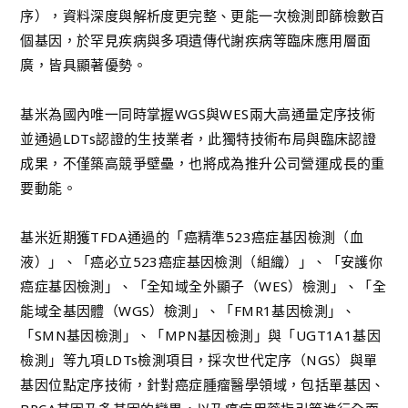
序），資料深度與解析度更完整、更能一次檢測即篩檢數百
個基因，於罕見疾病與多項遺傳代謝疾病等臨床應用層面
廣，皆具顯著優勢。
基米為國內唯一同時掌握WGS與WES兩大高通量定序技術
並通過LDTs認證的生技業者，此獨特技術布局與臨床認證
成果，不僅築高競爭壁壘，也將成為推升公司營運成長的重
要動能。
基米近期獲TFDA通過的「癌精準523癌症基因檢測（血
液）」、「癌必立523癌症基因檢測（組織）」、「安護你
癌症基因檢測」、「全知域全外顯子（WES）檢測」、「全
能域全基因體（WGS）檢測」、「FMR1基因檢測」、
「SMN基因檢測」、「MPN基因檢測」與「UGT1A1基因
檢測」等九項LDTs檢測項目，採次世代定序（NGS）與單
基因位點定序技術，針對癌症腫瘤醫學領域，包括單基因、