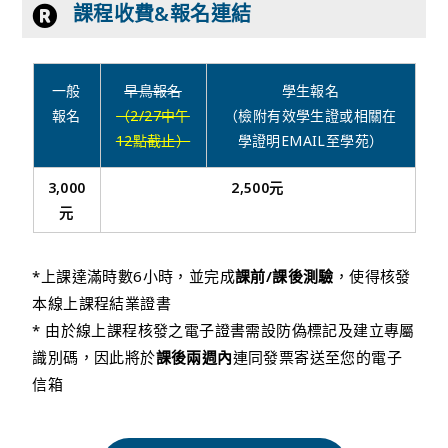
課程收費&報名連結
一般
早鳥報名
學生報名
報名
（2/27中午
（檢附有效學生證或相關在
12點截止）
學證明EMAIL至學苑）
3,000
2,500元
元
*上課達滿時數6小時，並完成
課前/課後測驗
，使得核發
本線上課程結業證書
* 由於線上課程核發之電子證書需設防偽標記及建立專屬
識別碼，因此將於
課後兩週內
連同發票寄送至您的電子
信箱