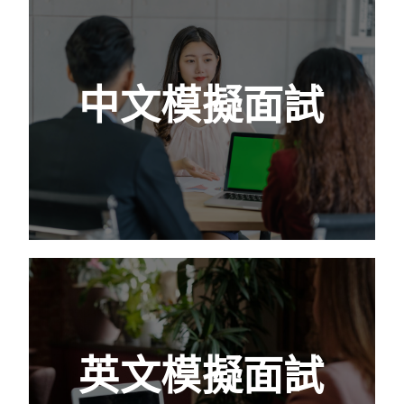
中文模擬面試
一個好的自我介紹將在後續與面試官的Q&A環
中文模擬面試
節中佔據主動且有力的位置。我們會教你如何
找出過往經驗及職缺的關聯性，比較出和其他
人選不同的地方好好包裝。
查看更多
英文模擬面試
英文口說總是好緊張，尤其使用自己不熟悉的
英文模擬面試
語言，說起話來肯定會語無倫次，更何況是要
運用在面試過程中。透過與顧問實際練習，找
到生技醫藥領域獨有的溝通語言，降低面試滑