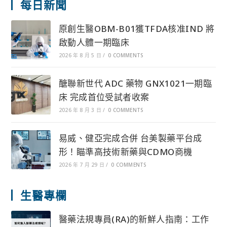
每日新聞
原創生醫OBM-B01獲TFDA核准IND 將
啟動人體一期臨床
2026 年 8 月 5 日
/
0 COMMENTS
醣聯新世代 ADC 藥物 GNX1021一期臨
床 完成首位受試者收案
2026 年 8 月 3 日
/
0 COMMENTS
易威、健亞完成合併 台美製藥平台成
形！瞄準高技術新藥與CDMO商機
2026 年 7 月 29 日
/
0 COMMENTS
生醫專欄
醫藥法規專員(RA)的新鮮人指南：工作