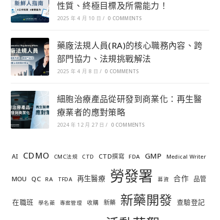
性質、終極目標及所需能力！
2025 年 4 月 10 日
/
0 COMMENTS
藥廠法規人員(RA)的核心職務內容、跨
部門協力、法規挑戰解法
2025 年 4 月 8 日
/
0 COMMENTS
細胞治療產品從研發到商業化：再生醫
療業者的應對策略
2024 年 12 月 27 日
/
0 COMMENTS
CDMO
GMP
AI
CTD撰寫
FDA
CMC法規
CTD
Medical Writer
勞發署
合作
再生醫療
MOU
QC
品管
RA
TFDA
募資
新藥開發
在職班
查驗登記
新藥
收購
學名藥
專案管理