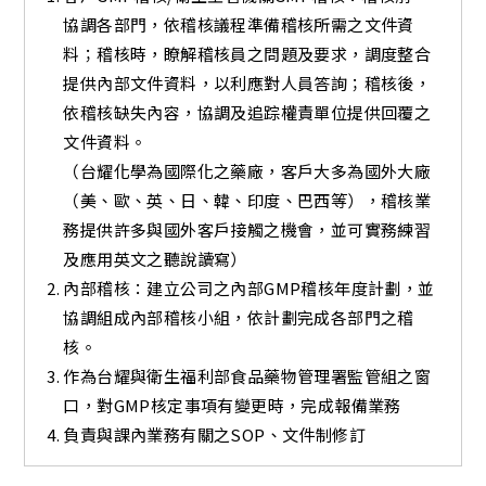
協調各部門，依稽核議程準備稽核所需之文件資
料；稽核時，瞭解稽核員之問題及要求，調度整合
提供內部文件資料，以利應對人員答詢；稽核後，
依稽核缺失內容，協調及追踪權責單位提供回覆之
文件資料。
（台耀化學為國際化之藥廠，客戶大多為國外大廠
（美、歐、英、日、韓、印度、巴西等），稽核業
務提供許多與國外客戶接觸之機會，並可實務練習
及應用英文之聽說讀寫）
內部稽核：建立公司之內部GMP稽核年度計劃，並
協調組成內部稽核小組，依計劃完成各部門之稽
核。
作為台耀與衛生福利部食品藥物管理署監管組之窗
口，對GMP核定事項有變更時，完成報備業務
負責與課內業務有關之SOP、文件制修訂