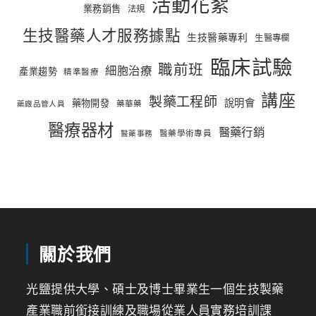
活動花絮
業務銷售
法規
生技醫藥人才服務據點
生技醫藥專利
生醫專欄
臨床試驗
職前班
細胞治療
產業趨勢
精準醫療
講座
製藥工程師
說明會
藥物開發
藥華藥
藥廠品管人員
醫療器材
醫藥行銷
醫藥學術專員
醫藥事務
關於我們
光鹽提供大學、碩士及博士畢業生一個生技製藥
產業職前銜接訓練及職場從業人員實務培訓課