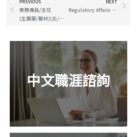
PREVIOUS
NEXT
業務專員/主任
Regulatory Affairs (法規/管制事務，無經驗可)
(生醫藥/醫材)(北/中/南區)
中文職涯諮詢
如果你是剛畢業的新鮮人，可能對於未來可以
中文職涯諮詢
從事的領域沒有太多概念及想法。生技醫藥產
業界非常廣闊，你需要聽聽業界專家的建議，
除了豐富自己的眼界，也能提早確定目標。
查看更多