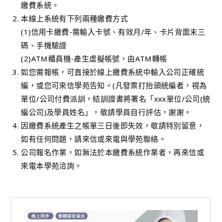
繳費系統。
本線上系統有下列兩種繳費方式
(1)信用卡繳費-需輸入卡號、有效月/年、卡片背面末三
碼、手機驗證
(2)ATM櫃員機-產生虛擬帳號，由ATM轉帳
如您需報帳，可直接於線上繳費系統中輸入公司正確統
編，或您可來信學苑告知。(凡發票打抬頭統編者，視為
單位/公司付費派訓，結訓證書將署名「xxx單位/公司(統
編公司)及學員姓名」，敬請學員自行評估，謝謝。
因繳費系統產生之帳單三日後即失效，敬請特別留意，
如有任何問題，請來信或來電與學苑聯絡。
公司報名作業，如無法於本繳費系統作業者，再來信或
來電本學苑洽詢。