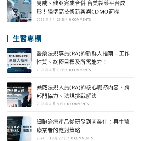
易威、健亞完成合併 台美製藥平台成
形！瞄準高技術新藥與CDMO商機
2026 年 7 月 29 日
/
0 COMMENTS
生醫專欄
醫藥法規專員(RA)的新鮮人指南：工作
性質、終極目標及所需能力！
2025 年 4 月 10 日
/
0 COMMENTS
藥廠法規人員(RA)的核心職務內容、跨
部門協力、法規挑戰解法
2025 年 4 月 8 日
/
0 COMMENTS
細胞治療產品從研發到商業化：再生醫
療業者的應對策略
2024 年 12 月 27 日
/
0 COMMENTS