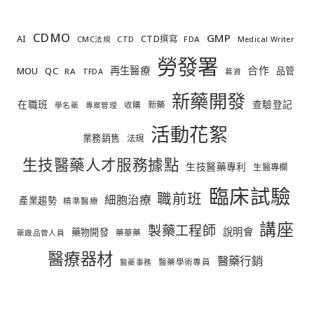
CDMO
GMP
AI
CTD撰寫
FDA
CMC法規
CTD
Medical Writer
勞發署
合作
再生醫療
MOU
QC
品管
RA
TFDA
募資
新藥開發
在職班
查驗登記
新藥
收購
學名藥
專案管理
活動花絮
業務銷售
法規
生技醫藥人才服務據點
生技醫藥專利
生醫專欄
臨床試驗
職前班
細胞治療
產業趨勢
精準醫療
講座
製藥工程師
說明會
藥物開發
藥華藥
藥廠品管人員
醫療器材
醫藥行銷
醫藥學術專員
醫藥事務