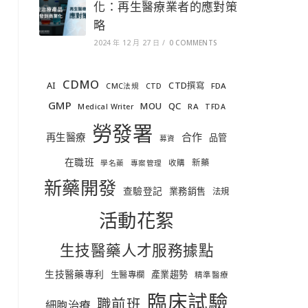
化：再生醫療業者的應對策
略
2024 年 12 月 27 日
/
0 COMMENTS
CDMO
AI
CTD撰寫
FDA
CMC法規
CTD
GMP
MOU
QC
RA
Medical Writer
TFDA
勞發署
合作
再生醫療
品管
募資
在職班
新藥
收購
學名藥
專案管理
新藥開發
查驗登記
業務銷售
法規
活動花絮
生技醫藥人才服務據點
生技醫藥專利
產業趨勢
生醫專欄
精準醫療
臨床試驗
職前班
細胞治療