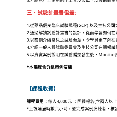
3.介紹執行上常用的小工具及表單，以協助收
三、試驗計畫書偏差:
1.從藥品優良臨床試驗規範(GCP) 以及生技
2.通過解讀試驗計畫書的設計，從而學習如何
3.以案例介紹常見之試驗偏差，令學員更了解
4.介紹一般人體試驗委員會及生技公司在通報試
5.以真實案例說明在試驗偏差發生後，Monit
*本課程含分組案例演練
【課程收費】
課程費用：
每人4,000元 ；團體報名(含兩人以上)
*上課達滿時數六小時，並完成案例演練者，核