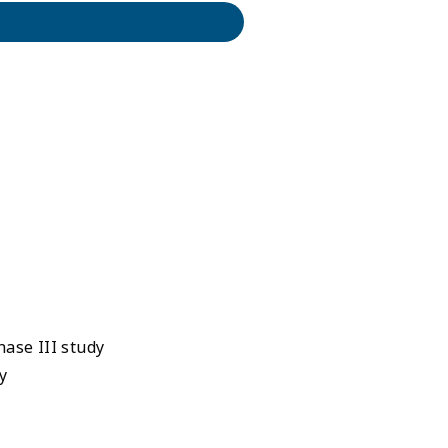
ase III study
y