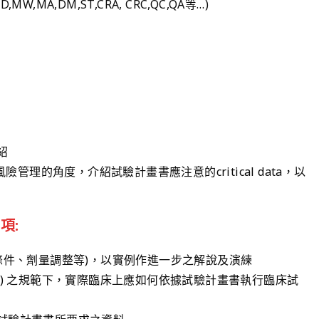
W,MA,DM,ST,CRA, CRC,QC,QA等…)
紹
 中風險管理的角度，介紹試驗計畫書應注意的critical data，以
項:
出條件、劑量調整等)，以實例作進一步之解說及演練
P) 之規範下，實際臨床上應如何依據試驗計畫書執行臨床試