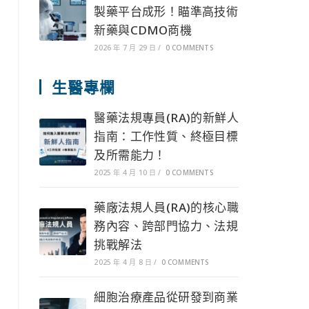
製藥平台成形！瞄準高技術
新藥與CDMO商機
2026 年 7 月 29 日
/
0 COMMENTS
生醫專欄
醫藥法規專員(RA)的新鮮人
指南：工作性質、終極目標
及所需能力！
2025 年 4 月 10 日
/
0 COMMENTS
藥廠法規人員(RA)的核心職
務內容、跨部門協力、法規
挑戰解法
2025 年 4 月 8 日
/
0 COMMENTS
細胞治療產品從研發到商業