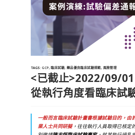
TAGS
:
GCP
,
臨床試驗
,
藥品優良臨床試驗規範
,
風險管理
<已截止>2022/09/
從執行角度看臨床試
一般而言臨床試驗計畫書根據試驗目的，由計畫主
業人士共同研擬
，往往執行人員取得已核定
別邀請
陳志恆臨床試驗專家
，就其執行過乳