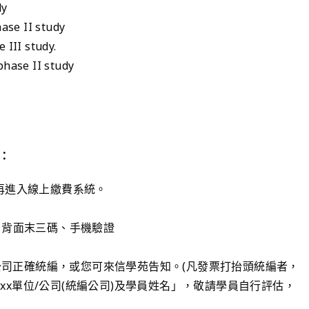
dy
ase II study
III study.
phase II study
：
，再進入線上繳費系統。
卡片背面末三碼、手機驗證
司正確統編，或您可來信學苑告知。(凡發票打抬頭統編者，
xx單位/公司(統編公司)及學員姓名」，敬請學員自行評估，