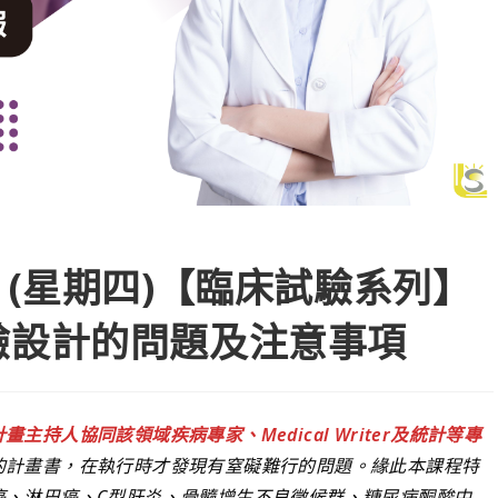
01 (星期四)【臨床試驗系列】
驗設計的問題及注意事項
持人協同該領域疾病專家、Medical Writer及統計等專
的計畫書，在執行時才發現有窒礙難行的問題。緣此本課程特
癌、淋巴癌、C型肝炎、骨髓增生不良徵候群、糖尿病酮酸中