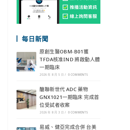
每日新聞
原創生醫OBM-B01獲
TFDA核准IND 將啟動人體
一期臨床
2026 年 8 月 5 日
/
0 COMMENTS
醣聯新世代 ADC 藥物
GNX1021一期臨床 完成首
位受試者收案
2026 年 8 月 3 日
/
0 COMMENTS
易威、健亞完成合併 台美