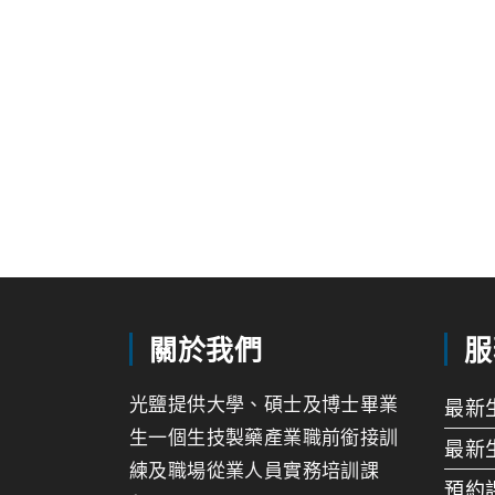
關於我們
服
光鹽提供大學、碩士及博士畢業
最新
生一個生技製藥產業職前銜接訓
最新
練及職場從業人員實務培訓課
預約