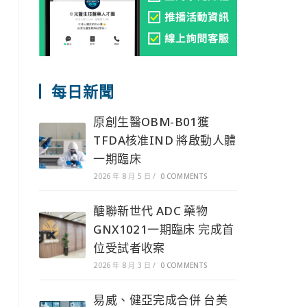
每日新聞
原創生醫OBM-B01獲
TFDA核准IND 將啟動人體
一期臨床
2026 年 8 月 5 日
/
0 COMMENTS
醣聯新世代 ADC 藥物
GNX1021一期臨床 完成首
位受試者收案
2026 年 8 月 3 日
/
0 COMMENTS
易威、健亞完成合併 台美