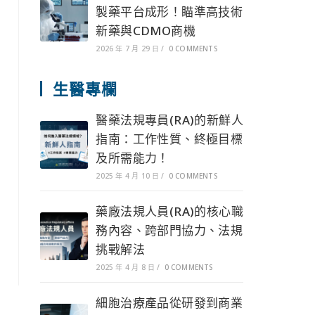
製藥平台成形！瞄準高技術
新藥與CDMO商機
2026 年 7 月 29 日
/
0 COMMENTS
生醫專欄
醫藥法規專員(RA)的新鮮人
指南：工作性質、終極目標
及所需能力！
2025 年 4 月 10 日
/
0 COMMENTS
藥廠法規人員(RA)的核心職
務內容、跨部門協力、法規
挑戰解法
2025 年 4 月 8 日
/
0 COMMENTS
細胞治療產品從研發到商業