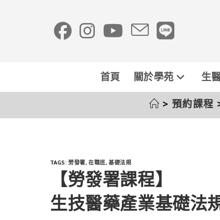
首頁
關於學苑
生醫
>
預約課程
TAGS
:
勞發署
,
在職班
,
基礎法規
【勞發署課程】
生技醫藥產業基礎法