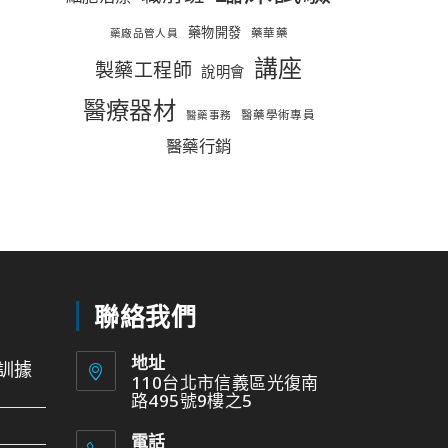
藥物開發
藥華藥
藥廠品管人員
講座
製藥工程師
說明會
醫療器材
醫藥學術專員
醫藥事務
醫藥行銷
聯絡我們
地址
訓據
110台北市信義區光復南
路495號9樓之5
電話