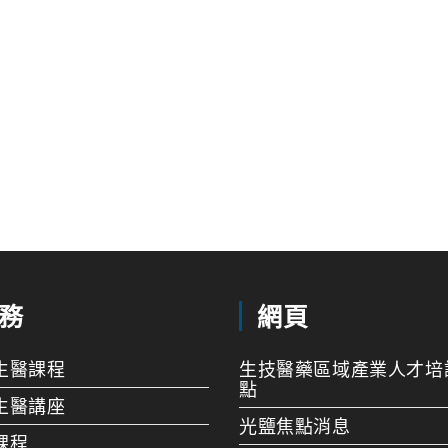
務
網頁
生醫課程
生技醫藥區域產業人才培
點
生醫講座
光鹽焦點消息
課程