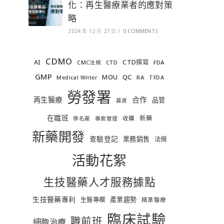
化：再生醫療業者的應對策
略
2024 年 12 月 27 日
/
0 COMMENTS
CDMO
AI
CTD撰寫
FDA
CMC法規
CTD
GMP
MOU
QC
RA
Medical Writer
TFDA
勞發署
合作
再生醫療
品管
募資
在職班
新藥
收購
學名藥
專案管理
新藥開發
查驗登記
業務銷售
法規
活動花絮
生技醫藥人才服務據點
生技醫藥專利
產業趨勢
生醫專欄
精準醫療
臨床試驗
職前班
細胞治療