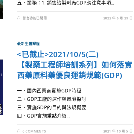
五、業務：1. 銷售給製劑廠GDP應注意事項...
留言功能已關閉
2022 年 6 月 29 日
最新生醫課程
<已截止>2021/10/5(二)
【製藥工程師培訓系列】如何落實
西藥原料藥優良運銷規範(GDP)
一、國內西藥商實施GDP時程
二、GDP工廠的運作與風險探討
三、實施GDP的目的與法規概要
四、GDP實施重點介紹...
0 COMMENTS
2021 年 10 月 5 日