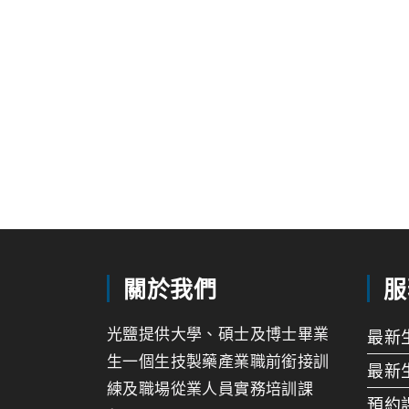
關於我們
服
光鹽提供大學、碩士及博士畢業
最新
生一個生技製藥產業職前銜接訓
最新
練及職場從業人員實務培訓課
預約