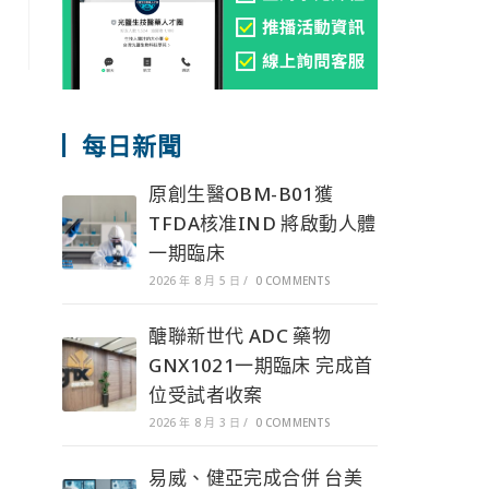
每日新聞
原創生醫OBM-B01獲
TFDA核准IND 將啟動人體
一期臨床
2026 年 8 月 5 日
/
0 COMMENTS
醣聯新世代 ADC 藥物
GNX1021一期臨床 完成首
位受試者收案
2026 年 8 月 3 日
/
0 COMMENTS
易威、健亞完成合併 台美