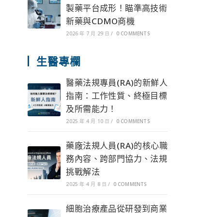
製藥平台成形！瞄準高技術
新藥與CDMO商機
2026 年 7 月 29 日
/
0 COMMENTS
生醫專欄
醫藥法規專員(RA)的新鮮人
指南：工作性質、終極目標
及所需能力！
2025 年 4 月 10 日
/
0 COMMENTS
藥廠法規人員(RA)的核心職
務內容、跨部門協力、法規
挑戰解法
2025 年 4 月 8 日
/
0 COMMENTS
細胞治療產品從研發到商業