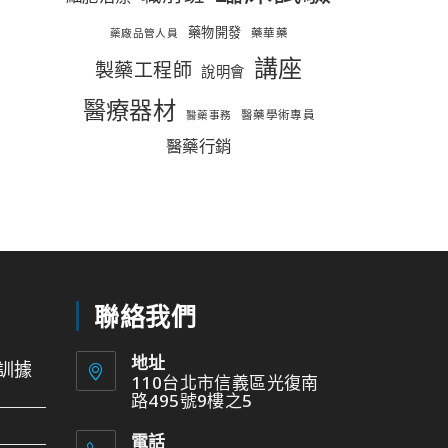
藥物開發
藥華藥
藥廠品管人員
講座
製藥工程師
說明會
醫療器材
醫藥學術專員
醫藥事務
醫藥行銷
聯絡我們
地址
訓據
110台北市信義區光復南
路495號9樓之5
電話