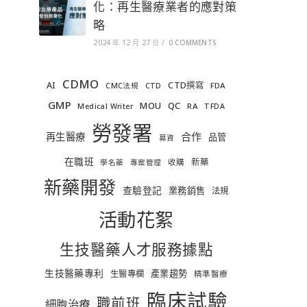
化：再生醫療業者的應對策
略
2024 年 12 月 27 日
/
0 COMMENTS
CDMO
AI
CTD撰寫
FDA
CMC法規
CTD
GMP
MOU
QC
RA
Medical Writer
TFDA
勞發署
合作
再生醫療
品管
募資
在職班
新藥
收購
學名藥
專案管理
新藥開發
查驗登記
業務銷售
法規
活動花絮
生技醫藥人才服務據點
生技醫藥專利
產業趨勢
生醫專欄
精準醫療
臨床試驗
職前班
細胞治療