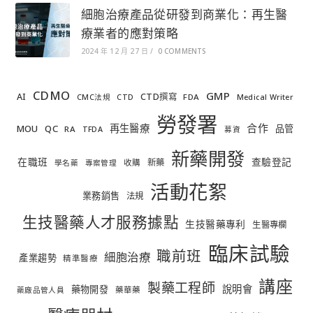
細胞治療產品從研發到商業化：再生醫
療業者的應對策略
2024 年 12 月 27 日
/
0 COMMENTS
CDMO
GMP
AI
CTD撰寫
FDA
CMC法規
CTD
Medical Writer
勞發署
合作
再生醫療
MOU
QC
品管
RA
TFDA
募資
新藥開發
在職班
查驗登記
新藥
收購
學名藥
專案管理
活動花絮
業務銷售
法規
生技醫藥人才服務據點
生技醫藥專利
生醫專欄
臨床試驗
職前班
細胞治療
產業趨勢
精準醫療
講座
製藥工程師
說明會
藥物開發
藥華藥
藥廠品管人員