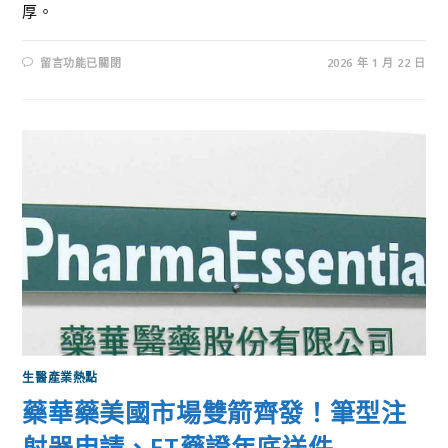
厚。
留言功能已關閉
2026 年 1 月 22 日
生醫產業熱點
藥華藥美國市場雙箭齊發！筆型注
射器申請、ET藥證年底送件