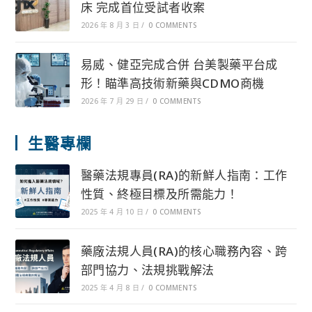
床 完成首位受試者收案
2026 年 8 月 3 日
/
0 COMMENTS
易威、健亞完成合併 台美製藥平台成
形！瞄準高技術新藥與CDMO商機
2026 年 7 月 29 日
/
0 COMMENTS
生醫專欄
醫藥法規專員(RA)的新鮮人指南：工作
性質、終極目標及所需能力！
2025 年 4 月 10 日
/
0 COMMENTS
藥廠法規人員(RA)的核心職務內容、跨
部門協力、法規挑戰解法
2025 年 4 月 8 日
/
0 COMMENTS