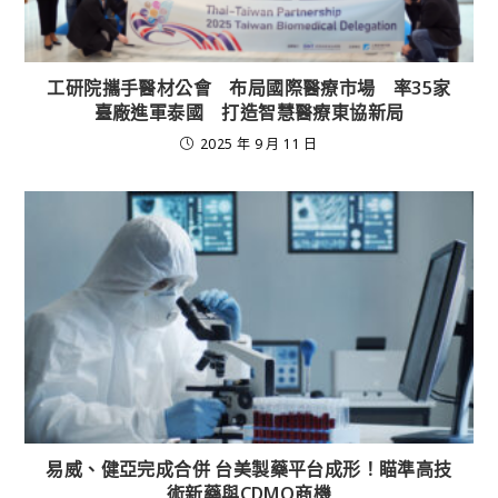
工研院攜手醫材公會 布局國際醫療市場 率35家
臺廠進軍泰國 打造智慧醫療東協新局
2025 年 9 月 11 日
易威、健亞完成合併 台美製藥平台成形！瞄準高技
術新藥與CDMO商機