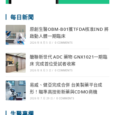
每日新聞
原創生醫OBM-B01獲TFDA核准IND 將
啟動人體一期臨床
2026 年 8 月 5 日
/
0 COMMENTS
醣聯新世代 ADC 藥物 GNX1021一期臨
床 完成首位受試者收案
2026 年 8 月 3 日
/
0 COMMENTS
易威、健亞完成合併 台美製藥平台成
形！瞄準高技術新藥與CDMO商機
2026 年 7 月 29 日
/
0 COMMENTS
生醫專欄