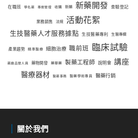
新藥開發
在職班
查驗登記
新藥
收購
學名藥
專案管理
活動花絮
業務銷售
法規
生技醫藥人才服務據點
生技醫藥專利
生醫專欄
臨床試驗
職前班
細胞治療
產業趨勢
精準醫療
講座
製藥工程師
說明會
藥物開發
藥華藥
藥廠品管人員
醫療器材
醫藥行銷
醫藥學術專員
醫藥事務
關於我們