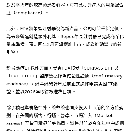
對於平均年齡較高的患者群體，可有效提升病人的用藥配合
度（compliance）。
此外，FDA將筆型注射器視為新產品，公司可望重新定價，
為未來營運創造額外利基。Ropeg筆型注射器已完成商業化
量產準備，預計明年2月可望獲准上市，成為推動營收的新
引擎。
新適應症ET送件方面，受惠FDA接受「SURPASS ET」及
「EXCEED ET」臨床數據作為確證性證據（confirmatory
evidence），藥華藥預計年底前正式送件申請美國ET藥
證，並以2026年取得核准為目標。
除了積極準備送件外，藥華藥也同步投入上市前的全方位規
劃。在美國的銷售、行銷、醫學、市場准入（Market
access）等皆已積極開始佈局。銷售部門於今年年中完成擴