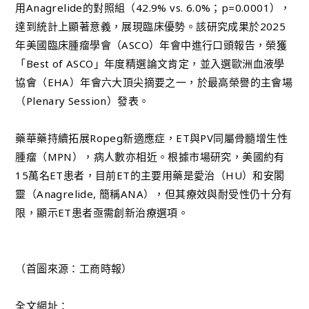
用Anagrelide的對照組（42.9% vs. 6.0%；p=0.0001），
達到統計上顯著意義，展現臨床優勢。該研究成果於2025
年美國臨床腫瘤學會（ASCO）年會中進行口頭報告，榮獲
「Best of ASCO」年度精選論文肯定，並入選歐洲血液學
協會（EHA）年會六大頂尖摘要之一，於最高榮譽的主會場
（Plenary Session）發表。
藥華藥持續拓展Ropeg新適應症，ET與PV同屬骨髓增生性
腫瘤（MPN），病人數亦相近。根據市場研究，美國約有
15萬名ET患者，目前ET的主要用藥是愛治（HU）和安閣
靈（Anagrelide, 簡稱ANA），但其療效與耐受性仍十分有
限，顯示ET患者亟需創新治療選項。
（首圖來源：工商時報）
全文網址：