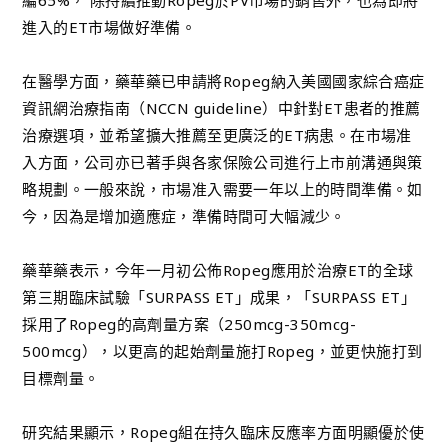
編65%， 除持續推動Ropeg於PV市場的銷售外，也為即將
進入的ET市場做好準備。
在醫學方面，藥華藥已申請將Ropeg納入美國國家綜合癌症
資訊網治療指南（NCCN guideline）中針對ET患者的推薦
治療選項，並希望擴大推薦至更廣泛的ET病患。在市場准
入方面，公司亦已著手與各家保險公司進行上市前溝通與策
略規劃。一般來說，市場准入需要一年以上的時間準備。如
今，因為是增加適應症，準備時間可大幅減少。
藥華藥表示，今年一月初公佈Ropeg應用於治療ET的全球
第三期臨床試驗「SURPASS ET」成果，「SURPASS ET」
採用了Ropeg的高劑量方案（250mcg-350mcg-
500mcg），以更高的起始劑量施打Ropeg，並更快施打到
目標劑量。
研究結果顯示，Ropeg組在持久臨床反應率方面明顯優於使