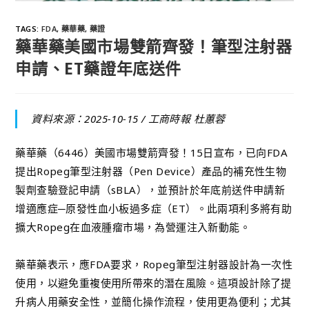
TAGS
:
FDA
,
藥華藥
,
藥證
藥華藥美國市場雙箭齊發！筆型注射器
申請、ET藥證年底送件
資料來源：2025-10-15 /
工商時報 杜蕙蓉
藥華藥（6446）美國市場雙箭齊發！15日宣布，已向FDA
提出Ropeg筆型注射器（Pen Device）產品的補充性生物
製劑查驗登記申請（sBLA），並預計於年底前送件申請新
增適應症─原發性血小板過多症（ET）。此兩項利多將有助
擴大Ropeg在血液腫瘤市場，為營運注入新動能。
藥華藥表示，應FDA要求，Ropeg筆型注射器設計為一次性
使用，以避免重複使用所帶來的潛在風險。這項設計除了提
升病人用藥安全性，並簡化操作流程，使用更為便利；尤其