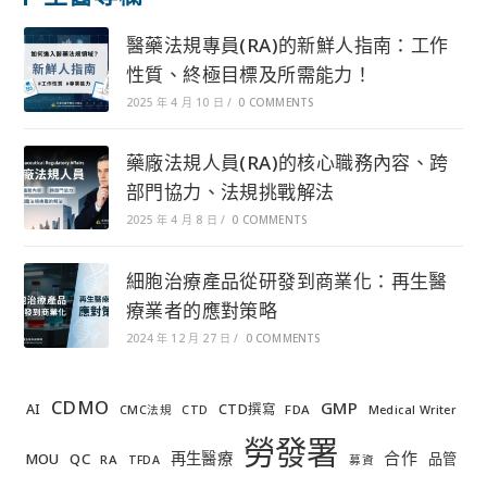
醫藥法規專員(RA)的新鮮人指南：工作
性質、終極目標及所需能力！
2025 年 4 月 10 日
/
0 COMMENTS
藥廠法規人員(RA)的核心職務內容、跨
部門協力、法規挑戰解法
2025 年 4 月 8 日
/
0 COMMENTS
細胞治療產品從研發到商業化：再生醫
療業者的應對策略
2024 年 12 月 27 日
/
0 COMMENTS
CDMO
GMP
AI
CTD撰寫
FDA
CMC法規
CTD
Medical Writer
勞發署
合作
再生醫療
MOU
QC
品管
RA
TFDA
募資