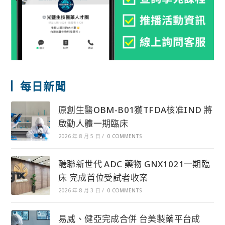
每日新聞
原創生醫OBM-B01獲TFDA核准IND 將
啟動人體一期臨床
2026 年 8 月 5 日
/
0 COMMENTS
醣聯新世代 ADC 藥物 GNX1021一期臨
床 完成首位受試者收案
2026 年 8 月 3 日
/
0 COMMENTS
易威、健亞完成合併 台美製藥平台成