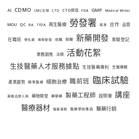
CDMO
GMP
AI
CTD撰寫
FDA
CMC法規
CTD
Medical Writer
勞發署
合作
再生醫療
MOU
QC
品管
RA
TFDA
募資
新藥開發
在職班
查驗登記
新藥
收購
學名藥
專案管理
活動花絮
業務銷售
法規
生技醫藥人才服務據點
生技醫藥專利
生醫專欄
臨床試驗
職前班
細胞治療
產業趨勢
精準醫療
講座
製藥工程師
說明會
藥物開發
藥華藥
藥廠品管人員
醫療器材
醫藥行銷
醫藥學術專員
醫藥事務