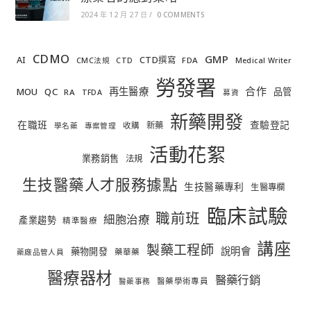
2024 年 12 月 27 日
/
0 COMMENTS
CDMO
GMP
AI
CTD撰寫
FDA
CMC法規
CTD
Medical Writer
勞發署
合作
再生醫療
MOU
QC
品管
RA
TFDA
募資
新藥開發
在職班
查驗登記
新藥
收購
學名藥
專案管理
活動花絮
業務銷售
法規
生技醫藥人才服務據點
生技醫藥專利
生醫專欄
臨床試驗
職前班
細胞治療
產業趨勢
精準醫療
講座
製藥工程師
說明會
藥物開發
藥華藥
藥廠品管人員
醫療器材
醫藥行銷
醫藥學術專員
醫藥事務