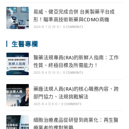
易威、健亞完成合併 台美製藥平台成
形！瞄準高技術新藥與CDMO商機
2026 年 7 月 29 日
/
0 COMMENTS
生醫專欄
醫藥法規專員(RA)的新鮮人指南：工作
性質、終極目標及所需能力！
2025 年 4 月 10 日
/
0 COMMENTS
藥廠法規人員(RA)的核心職務內容、跨
部門協力、法規挑戰解法
2025 年 4 月 8 日
/
0 COMMENTS
細胞治療產品從研發到商業化：再生醫
療業者的應對策略