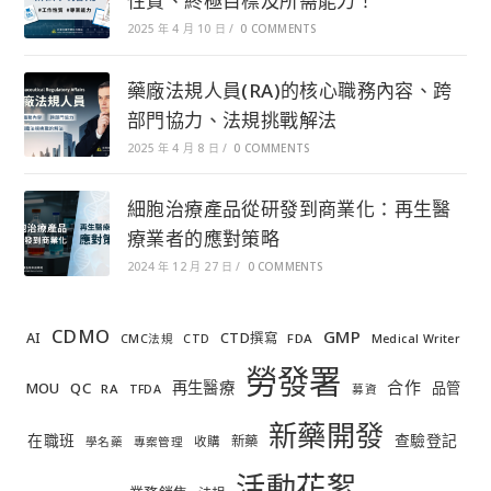
性質、終極目標及所需能力！
2025 年 4 月 10 日
/
0 COMMENTS
藥廠法規人員(RA)的核心職務內容、跨
部門協力、法規挑戰解法
2025 年 4 月 8 日
/
0 COMMENTS
細胞治療產品從研發到商業化：再生醫
療業者的應對策略
2024 年 12 月 27 日
/
0 COMMENTS
CDMO
GMP
AI
CTD撰寫
FDA
CMC法規
CTD
Medical Writer
勞發署
合作
再生醫療
MOU
QC
品管
RA
TFDA
募資
新藥開發
在職班
查驗登記
新藥
收購
學名藥
專案管理
活動花絮