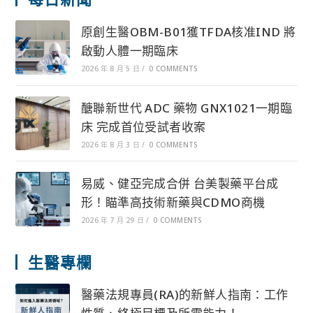
原創生醫OBM-B01獲TFDA核准IND 將
啟動人體一期臨床
2026 年 8 月 5 日
/
0 COMMENTS
醣聯新世代 ADC 藥物 GNX1021一期臨
床 完成首位受試者收案
2026 年 8 月 3 日
/
0 COMMENTS
易威、健亞完成合併 台美製藥平台成
形！瞄準高技術新藥與CDMO商機
2026 年 7 月 29 日
/
0 COMMENTS
生醫專欄
醫藥法規專員(RA)的新鮮人指南：工作