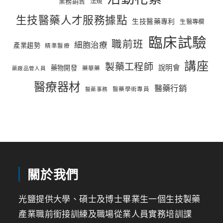
業務銷售
法規
生技醫藥人才服務據點
生技醫藥專利
生醫專欄
臨床試驗
職前班
細胞治療
產業趨勢
精準醫療
講座
製藥工程師
說明會
藥物開發
藥華藥
藥廠品管人員
醫療器材
醫藥行銷
醫藥學術專員
醫藥事務
關於我們
光鹽提供大學、碩士及博士畢業生一個生技製藥
產業職前銜接訓練及職場從業人員實務培訓課