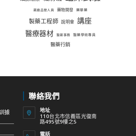
藥物開發
藥華藥
藥廠品管人員
講座
製藥工程師
說明會
醫療器材
醫藥學術專員
醫藥事務
醫藥行銷
聯絡我們
地址
訓據
110台北市信義區光復南
路495號9樓之5
電話