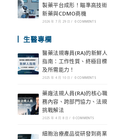
製藥平台成形！瞄準高技術
新藥與CDMO商機
2026 年 7 月 29 日
/
0 COMMENTS
生醫專欄
醫藥法規專員(RA)的新鮮人
指南：工作性質、終極目標
及所需能力！
2025 年 4 月 10 日
/
0 COMMENTS
藥廠法規人員(RA)的核心職
務內容、跨部門協力、法規
挑戰解法
2025 年 4 月 8 日
/
0 COMMENTS
細胞治療產品從研發到商業