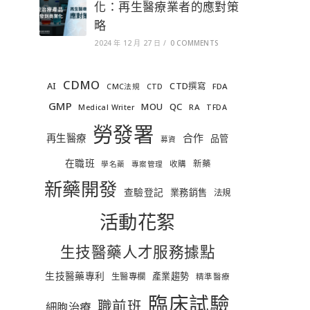
化：再生醫療業者的應對策
略
2024 年 12 月 27 日
/
0 COMMENTS
CDMO
AI
CTD撰寫
FDA
CMC法規
CTD
GMP
MOU
QC
RA
Medical Writer
TFDA
勞發署
合作
再生醫療
品管
募資
在職班
新藥
收購
學名藥
專案管理
新藥開發
查驗登記
業務銷售
法規
活動花絮
生技醫藥人才服務據點
生技醫藥專利
產業趨勢
生醫專欄
精準醫療
臨床試驗
職前班
細胞治療