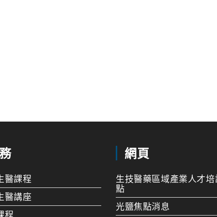
務
網頁
生醫課程
生技醫藥區域產業人才培
點
生醫講座
光鹽焦點消息
課程