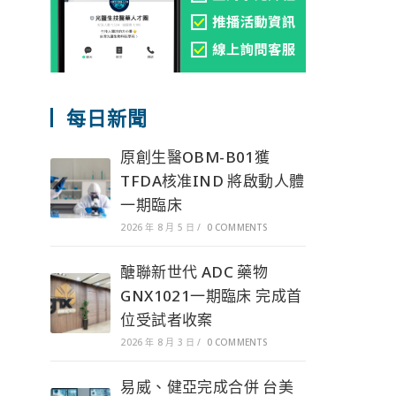
每日新聞
原創生醫OBM-B01獲
TFDA核准IND 將啟動人體
一期臨床
2026 年 8 月 5 日
/
0 COMMENTS
醣聯新世代 ADC 藥物
GNX1021一期臨床 完成首
位受試者收案
2026 年 8 月 3 日
/
0 COMMENTS
易威、健亞完成合併 台美