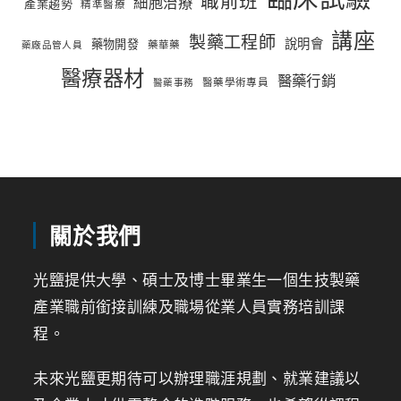
職前班
細胞治療
產業趨勢
精準醫療
講座
製藥工程師
說明會
藥物開發
藥華藥
藥廠品管人員
醫療器材
醫藥行銷
醫藥學術專員
醫藥事務
關於我們
光鹽提供大學、碩士及博士畢業生一個生技製藥
產業職前銜接訓練及職場從業人員實務培訓課
程。
未來光鹽更期待可以辦理職涯規劃、就業建議以