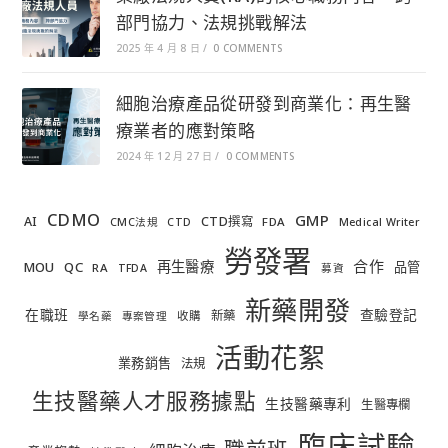
部門協力、法規挑戰解法
2025 年 4 月 8 日
/
0 COMMENTS
細胞治療產品從研發到商業化：再生醫
療業者的應對策略
2024 年 12 月 27 日
/
0 COMMENTS
CDMO
GMP
AI
CTD撰寫
FDA
CMC法規
CTD
Medical Writer
勞發署
合作
再生醫療
MOU
QC
品管
RA
TFDA
募資
新藥開發
在職班
查驗登記
新藥
收購
學名藥
專案管理
活動花絮
業務銷售
法規
生技醫藥人才服務據點
生技醫藥專利
生醫專欄
臨床試驗