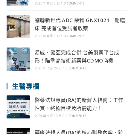
2026 年 8 月 5 日
/
0 COMMENTS
醣聯新世代 ADC 藥物 GNX1021一期臨
床 完成首位受試者收案
2026 年 8 月 3 日
/
0 COMMENTS
易威、健亞完成合併 台美製藥平台成
形！瞄準高技術新藥與CDMO商機
2026 年 7 月 29 日
/
0 COMMENTS
生醫專欄
醫藥法規專員(RA)的新鮮人指南：工作
性質、終極目標及所需能力！
2025 年 4 月 10 日
/
0 COMMENTS
藥廠法規人員(RA)的核心職務內容、跨