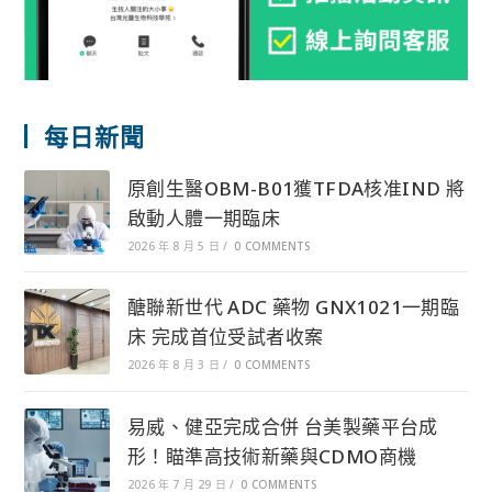
每日新聞
原創生醫OBM-B01獲TFDA核准IND 將
啟動人體一期臨床
2026 年 8 月 5 日
/
0 COMMENTS
醣聯新世代 ADC 藥物 GNX1021一期臨
床 完成首位受試者收案
2026 年 8 月 3 日
/
0 COMMENTS
易威、健亞完成合併 台美製藥平台成
形！瞄準高技術新藥與CDMO商機
2026 年 7 月 29 日
/
0 COMMENTS