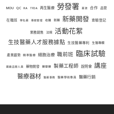
勞發署
合作
再生醫療
MOU
QC
品管
RA
TFDA
募資
新藥開發
在職班
查驗登記
新藥
收購
學名藥
專案管理
活動花絮
業務銷售
法規
生技醫藥人才服務據點
生技醫藥專利
生醫專欄
臨床試驗
職前班
細胞治療
產業趨勢
精準醫療
講座
製藥工程師
說明會
藥物開發
藥華藥
藥廠品管人員
醫療器材
醫藥行銷
醫藥學術專員
醫藥事務