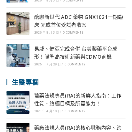
2026 年 8 月 5 日
/
0 COMMENTS
醣聯新世代 ADC 藥物 GNX1021一期臨
床 完成首位受試者收案
2026 年 8 月 3 日
/
0 COMMENTS
易威、健亞完成合併 台美製藥平台成
形！瞄準高技術新藥與CDMO商機
2026 年 7 月 29 日
/
0 COMMENTS
生醫專欄
醫藥法規專員(RA)的新鮮人指南：工作
性質、終極目標及所需能力！
2025 年 4 月 10 日
/
0 COMMENTS
藥廠法規人員(RA)的核心職務內容、跨