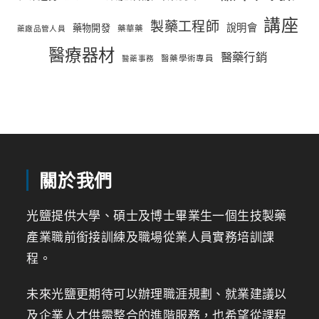
講座
製藥工程師
說明會
藥物開發
藥華藥
藥廠品管人員
醫療器材
醫藥行銷
醫藥學術專員
醫藥事務
關於我們
光鹽提供大學、碩士及博士畢業生一個生技製藥
產業職前銜接訓練及職場從業人員實務培訓課
程。
未來光鹽更期待可以辦理職涯規劃、就業建議以
及企業人才供需整合的進階服務，也希望從課程