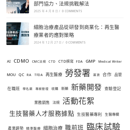
部門協力、法規挑戰解法
2025 年 4 月 8 日
/
0 COMMENTS
細胞治療產品從研發到商業化：再生醫
療業者的應對策略
2024 年 12 月 27 日
/
0 COMMENTS
CDMO
GMP
AI
CTD撰寫
FDA
CMC法規
CTD
Medical Writer
勞發署
合作
再生醫療
MOU
QC
品管
RA
TFDA
募資
新藥開發
在職班
查驗登記
新藥
收購
學名藥
專案管理
活動花絮
業務銷售
法規
生技醫藥人才服務據點
生技醫藥專利
生醫專欄
臨床試驗
職前班
細胞治療
產業趨勢
精準醫療