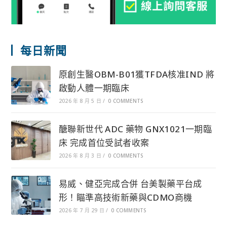
每日新聞
原創生醫OBM-B01獲TFDA核准IND 將
啟動人體一期臨床
2026 年 8 月 5 日
/
0 COMMENTS
醣聯新世代 ADC 藥物 GNX1021一期臨
床 完成首位受試者收案
2026 年 8 月 3 日
/
0 COMMENTS
易威、健亞完成合併 台美製藥平台成
形！瞄準高技術新藥與CDMO商機
2026 年 7 月 29 日
/
0 COMMENTS