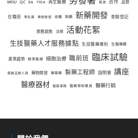
勞發署
合作
再生醫療
MOU
QC
品管
RA
TFDA
募資
新藥開發
在職班
查驗登記
新藥
收購
學名藥
專案管理
活動花絮
業務銷售
法規
生技醫藥人才服務據點
生技醫藥專利
生醫專欄
臨床試驗
職前班
細胞治療
產業趨勢
精準醫療
講座
製藥工程師
說明會
藥物開發
藥華藥
藥廠品管人員
醫療器材
醫藥行銷
醫藥學術專員
醫藥事務