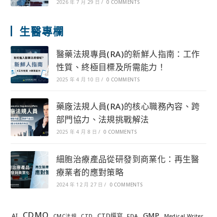
2026 年 7 月 29 日
/
0 COMMENTS
生醫專欄
醫藥法規專員(RA)的新鮮人指南：工作
性質、終極目標及所需能力！
2025 年 4 月 10 日
/
0 COMMENTS
藥廠法規人員(RA)的核心職務內容、跨
部門協力、法規挑戰解法
2025 年 4 月 8 日
/
0 COMMENTS
細胞治療產品從研發到商業化：再生醫
療業者的應對策略
2024 年 12 月 27 日
/
0 COMMENTS
CDMO
GMP
AI
CTD撰寫
FDA
CMC法規
CTD
Medical Writer