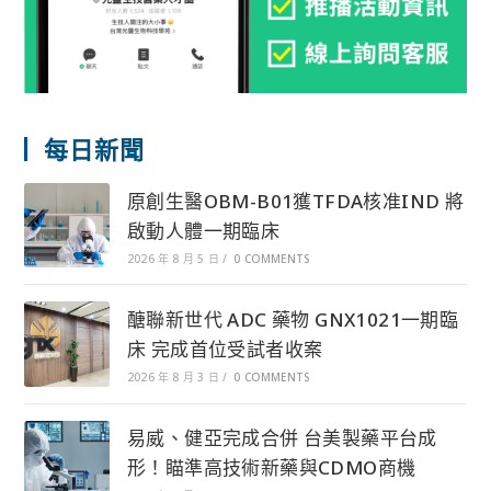
每日新聞
原創生醫OBM-B01獲TFDA核准IND 將
啟動人體一期臨床
2026 年 8 月 5 日
/
0 COMMENTS
醣聯新世代 ADC 藥物 GNX1021一期臨
床 完成首位受試者收案
2026 年 8 月 3 日
/
0 COMMENTS
易威、健亞完成合併 台美製藥平台成
形！瞄準高技術新藥與CDMO商機