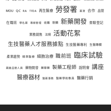
勞發署
合作
再生醫療
MOU
QC
品管
RA
TFDA
募資
新藥開發
在職班
查驗登記
新藥
收購
學名藥
專案管理
活動花絮
業務銷售
法規
生技醫藥人才服務據點
生技醫藥專利
生醫專欄
臨床試驗
職前班
細胞治療
產業趨勢
精準醫療
講座
製藥工程師
說明會
藥物開發
藥華藥
藥廠品管人員
醫療器材
醫藥行銷
醫藥學術專員
醫藥事務